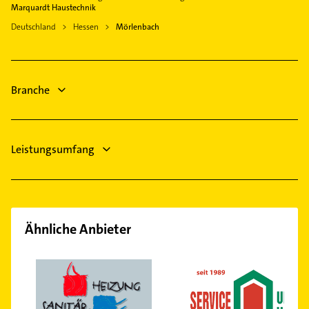
Bestatter
Marquardt Haustechnik
Elektriker
Viernheim
Deutschland
Hessen
Mörlenbach
Elektro Reparatur
Einhausen Hessen
Klempner
Gasinstallateur
Branche
Leistungsumfang
Ähnliche Anbieter