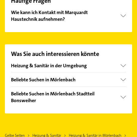
Häufige Fragen
Wie kann ich Kontakt mit Marquardt
Haustechnik aufnehmen?
Es ist sehr einfach Kontakt mit Marquardt
Haustechnik aufzunehmen. Einfach die passenden
Kontaktmöglichkeiten wie Adresse oder Mail in
unserem Kontaktdaten-Bereich auswählen. Hier
Was Sie auch interessieren könnte
finden Sie alle
Kontaktdaten
.
Heizung & Sanitär in der Umgebung
Rimbach Odenwald
Beliebte Suchen in Mörlenbach
Birkenau Odenwald
Bestatter
Heppenheim (Bergstraße)
Beliebte Suchen in Mörlenbach Stadtteil
Maler
Bonsweiher
Weinheim Bergstraße
Steuerberater
Wald-Michelbach
Elektroinstallation
Schreiner
Bensheim
Elektriker
Zahnarzt
Lautertal (Odenwald)
Elektro Reparatur
Elektroinstallation
Gelbe Seiten
Heizung & Sanitär
Heizung & Sanitär in Mörlenbach
Lorsch Hessen