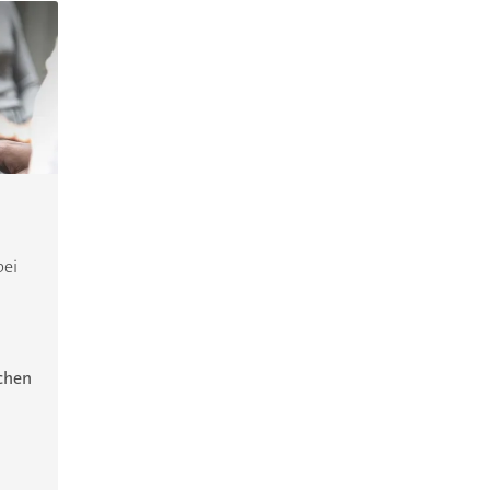
bei
ichen