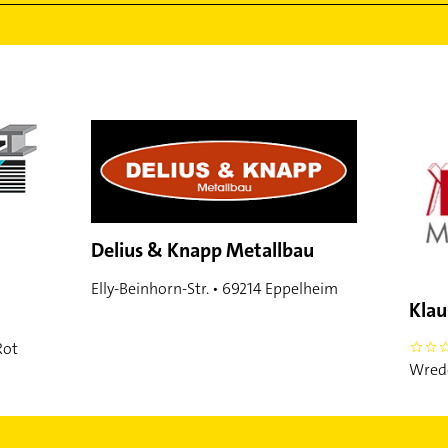
Delius & Knapp Metallbau
Elly-Beinhorn-Str. • 69214 Eppelheim
Klau
Rot
0
Wrede