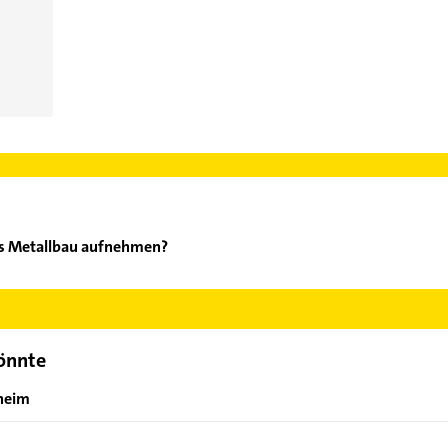
is Metallbau aufnehmen?
tsanidis Metallbau aufzunehmen. Einfach die passenden Kontaktmö
swählen. Hier finden Sie alle
Kontaktdaten
.
könnte
nheim