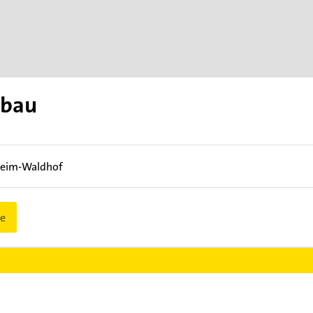
lbau
eim-Waldhof
e