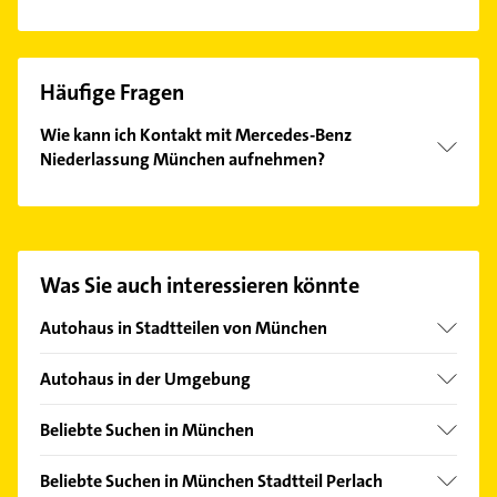
Häufige Fragen
Wie kann ich Kontakt mit Mercedes-Benz
Niederlassung München aufnehmen?
Es ist sehr einfach Kontakt mit Mercedes-Benz
Niederlassung München aufzunehmen. Einfach die
passenden Kontaktmöglichkeiten wie Adresse oder
Mail in unserem Kontaktdaten-Bereich auswählen.
Was Sie auch interessieren könnte
Hier finden Sie alle
Kontaktdaten
.
Autohaus in Stadtteilen von München
Allach
Autohaus in der Umgebung
Altstadt
Ottobrunn
Am Hart
Beliebte Suchen in München
Haar Kreis München
Au
Kanalreinigung
Taufkirchen Kreis München
Beliebte Suchen in München Stadtteil Perlach
Aubing