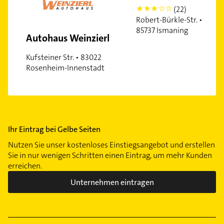
(22)
3
Obersendling
Robert-Bürkle-Str. •
Pasing
85737 Ismaning
Autohaus Weinzierl
Ramersdorf
Riem
Kufsteiner Str. • 83022
Rosenheim-Innenstadt
Schwabing
Schwabing-West
Schwanthalerhöhe
Sendling-Westpark
Trudering
Ihr Eintrag bei Gelbe Seiten
Untermenzing
Nutzen Sie unser kostenloses Einstiegsangebot und erstellen
Sie in nur wenigen Schritten einen Eintrag, um mehr Kunden
erreichen.
Unternehmen eintragen