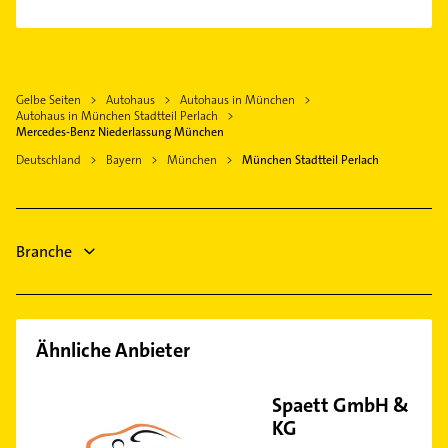
Steuerberater
Hohenbrunn
Immobilien
Berg am Laim
Phoniatrie
Grasbrunn
Immobilienmakler
Bogenhausen
Logopädie
Feldkirchen Kreis München
Steuerberater
Feldmoching
Bauunternehmen
Oberhaching
Gelbe Seiten
Autohaus
Autohaus in München
Hausarzt
Freimann
Gartenbau & Landschaftsbau
Autohaus in München Stadtteil Perlach
Vaterstetten
Allgemeinarzt
Mercedes-Benz Niederlassung München
Hadern
Ärztehaus
Brunnthal Kreis München
Arzt
Deutschland
Bayern
München
München Stadtteil Perlach
Haidhausen
Hausarzt
Unterföhring
Schreiner
Hasenbergl
Allgemeinarzt
Gartenbau & Landschaftsbau
Laim
Arzt
Maler
Lochhausen
Branche
Bestatter
München-Flughafen
Maxvorstadt
Milbertshofen
Ähnliche Anbieter
Moosach
Neuhausen
Spaett GmbH & Co.
Obergiesing
KG
Obermenzing