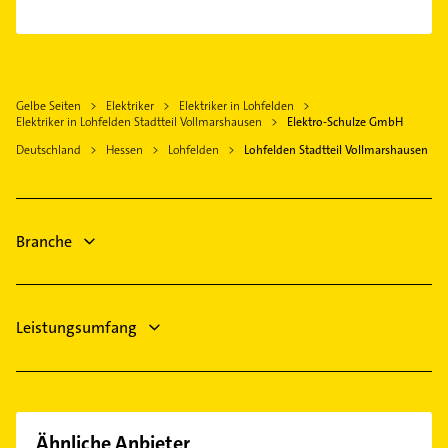
Sanitärinstallation
Kassel
Fensterbauer
Fensterbauer
Baunatal
Fenster
Fenster
Vellmar
Dachdecker
Bauunternehmen
Gelbe Seiten
Elektriker
Elektriker in Lohfelden
Hessisch Lichtenau
Bestatter
Elektriker in Lohfelden Stadtteil Vollmarshausen
Elektro-Schulze GmbH
Physikalische Therapie
Edermünde
Bauunternehmen
Deutschland
Hessen
Lohfelden
Lohfelden Stadtteil Vollmarshausen
Physiotherapie
Fuldatal
Maler
Krankengymnastik
Heizung & Sanitär
Rechtsanwalt
Lüftungsanlagen
Branche
Heizungsbauer
Heizungsfirmen
Leistungsumfang
Ähnliche Anbieter