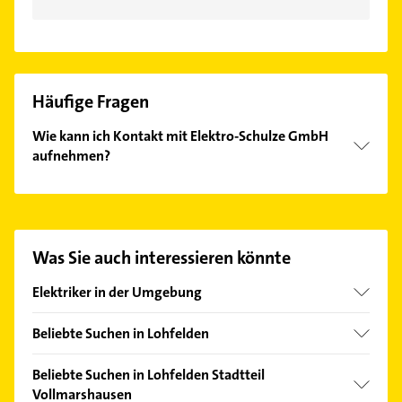
Häufige Fragen
Wie kann ich Kontakt mit Elektro-Schulze GmbH
aufnehmen?
Es ist sehr einfach Kontakt mit Elektro-Schulze
GmbH aufzunehmen. Einfach die passenden
Kontaktmöglichkeiten wie Adresse oder Mail in
unserem Kontaktdaten-Bereich auswählen. Hier
Was Sie auch interessieren könnte
finden Sie alle
Kontaktdaten
.
Elektriker in der Umgebung
Söhrewald
Beliebte Suchen in Lohfelden
Fuldabrück
Klempner
Kaufungen Hessen
Beliebte Suchen in Lohfelden Stadtteil
Gasinstallateur
Vollmarshausen
Niestetal