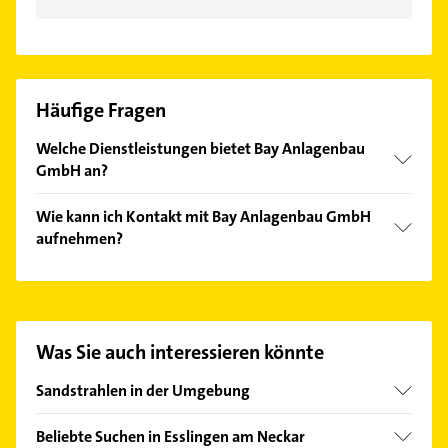
Häufige Fragen
Welche Dienstleistungen bietet Bay Anlagenbau
GmbH an?
Folgende Leistungen werden angeboten:
Wie kann ich Kontakt mit Bay Anlagenbau GmbH
sandstrahlen, Spritztechnik, verzinken, Metall und
aufnehmen?
Metallspritztechnik.
Es ist sehr einfach Kontakt mit Bay Anlagenbau
GmbH aufzunehmen. Einfach die passenden
Kontaktmöglichkeiten wie Adresse oder Mail in
unserem Kontaktdaten-Bereich auswählen. Hier
Was Sie auch interessieren könnte
finden Sie alle
Kontaktdaten
.
Sandstrahlen in der Umgebung
Kernen im Remstal
Beliebte Suchen in Esslingen am Neckar