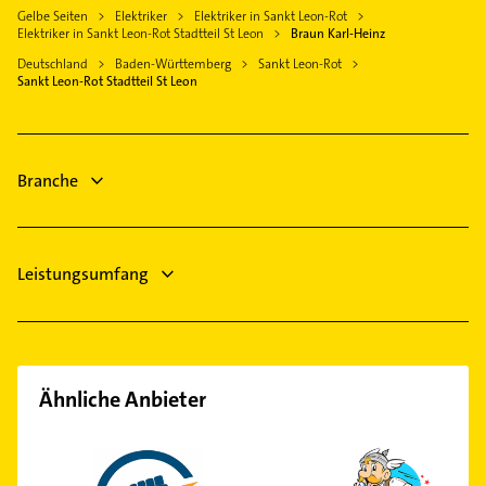
Arzt
Gelbe Seiten
Elektriker
Elektriker in Sankt Leon-Rot
Leimen Baden
Hausarzt
Elektriker in Sankt Leon-Rot Stadtteil St Leon
Braun Karl-Heinz
Steuerberater
Hambrücken
Allgemeinarzt
Deutschland
Baden-Württemberg
Sankt Leon-Rot
Fensterbauer
Ketsch Rhein
Arzt
Sankt Leon-Rot Stadtteil St Leon
Fenster
Bestatter
Schreiner
Bauunternehmen
Maler
Branche
Fensterbauer
Leistungsumfang
Ähnliche Anbieter