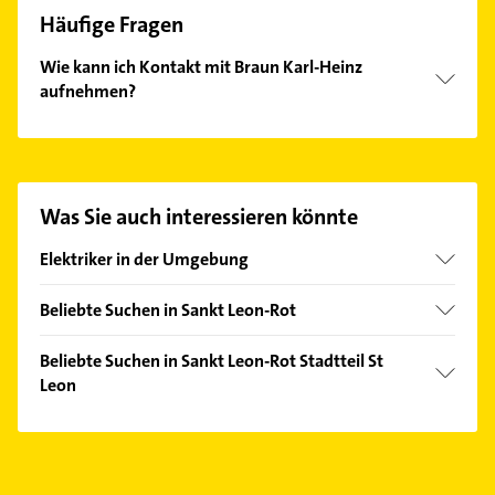
Häufige Fragen
Wie kann ich Kontakt mit Braun Karl-Heinz
aufnehmen?
Es ist sehr einfach Kontakt mit Braun Karl-Heinz
aufzunehmen. Einfach die passenden
Kontaktmöglichkeiten wie Adresse oder Mail in
unserem Kontaktdaten-Bereich auswählen. Hier
Was Sie auch interessieren könnte
finden Sie alle
Kontaktdaten
.
Elektriker in der Umgebung
Walldorf Baden
Beliebte Suchen in Sankt Leon-Rot
Hockenheim
Klempner
Waghäusel
Beliebte Suchen in Sankt Leon-Rot Stadtteil St
Gasinstallateur
Leon
Wiesloch
Sanitärinstallation
Mühlhausen Kraichgau
Klempner
Hausarzt
Dielheim
Gasinstallateur
Allgemeinarzt
Östringen
Sanitärinstallation