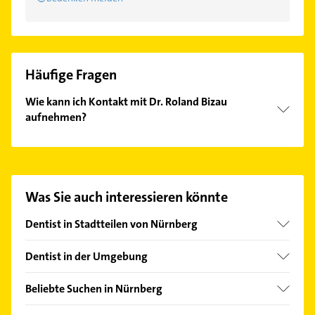
Häufige Fragen
Wie kann ich Kontakt mit Dr. Roland Bizau
aufnehmen?
Es ist sehr einfach Kontakt mit Dr. Roland Bizau
aufzunehmen. Einfach die passenden
Kontaktmöglichkeiten wie Adresse oder Mail in
unserem Kontaktdaten-Bereich auswählen. Hier
Was Sie auch interessieren könnte
finden Sie alle
Kontaktdaten
.
Dentist in Stadtteilen von Nürnberg
Altenfurt
Dentist in der Umgebung
Bleiweiß
Schwabach
Boxdorf
Beliebte Suchen in Nürnberg
Stein Mittelfranken
Buchenbühl
Dachdecker