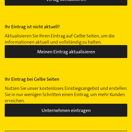
Leyh
Lichtenhof
Loher Moos
Ihr Eintrag ist nicht aktuell?
Lorenz
Aktualisieren Sie Ihren Eintrag auf Gelbe Seiten, um die
Mögeldorf
Informationen aktuell und vollständig zu halten.
Maxfeld
Meinen Eintrag aktualisieren
Neuröthenbach
Nordostbahnhof
Röthenbach b Schweinau
Ihr Eintrag bei Gelbe Seiten
Reichelsdorf
Rennweg
Nutzen Sie unser kostenloses Einstiegsangebot und erstellen
Sie in nur wenigen Schritten einen Eintrag, um mehr Kunden
Rosenau
erreichen.
Schoppershof
Unternehmen eintragen
Schweinau
Sebald
Seeleinsbühl