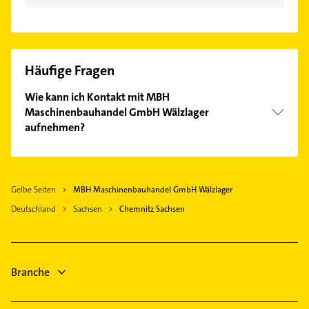
Häufige Fragen
Wie kann ich Kontakt mit MBH
Maschinenbauhandel GmbH Wälzlager
aufnehmen?
Es ist sehr einfach Kontakt mit MBH
Maschinenbauhandel GmbH Wälzlager
aufzunehmen. Einfach die passenden
Gelbe Seiten
MBH Maschinenbauhandel GmbH Wälzlager
Kontaktmöglichkeiten wie Adresse oder Mail in
Deutschland
unserem Kontaktdaten-Bereich auswählen. Hier
Sachsen
Chemnitz Sachsen
finden Sie alle
Kontaktdaten
.
Branche