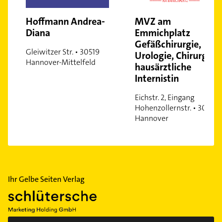
Wülferode
Hoffmann Andrea-
MVZ am
Waldheim
Diana
Emmichplatz
Wettbergen
Gefäßchirurgie,
Zoo
Gleiwitzer Str. • 30519
Urologie, Chirurgie,
Hannover-Mittelfeld
hausärztliche
Internistin
Eichstr. 2, Eingang
Hohenzollernstr. • 30161
Hannover
Ihr Gelbe Seiten Verlag