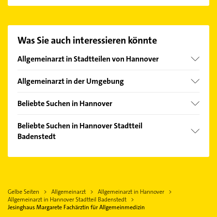
Es ist sehr einfach Kontakt mit Jesinghaus
Margarete Fachärztin für Allgemeinmedizin
aufzunehmen. Einfach die passenden
Kontaktmöglichkeiten wie Adresse oder Mail in
Was Sie auch interessieren könnte
unserem Kontaktdaten-Bereich auswählen. Hier
finden Sie alle
Kontaktdaten
.
Allgemeinarzt in Stadtteilen von Hannover
Ahlem
Allgemeinarzt in der Umgebung
Anderten
Ronnenberg
Bemerode
Beliebte Suchen in Hannover
Hemmingen Hannover
Bothfeld
Phoniatrie
Gehrden Hannover
Beliebte Suchen in Hannover Stadtteil
Döhren
Logopädie
Badenstedt
Seelze
Groß Buchholz
Elektroinstallation
Garbsen
Physikalische Therapie
Hainholz
Elektriker
Langenhagen
Physiotherapie
Kirchrode
Elektro Reparatur
Laatzen
Krankengymnastik
Kleefeld
Zahnarzt
Gelbe Seiten
Allgemeinarzt
Allgemeinarzt in Hannover
Wennigsen (Deister)
Bauunternehmen
Lahe
Allgemeinarzt in Hannover Stadtteil Badenstedt
Kanalreinigung
Pattensen
Zahnarzt
Jesinghaus Margarete Fachärztin für Allgemeinmedizin
Limmer
Klempner