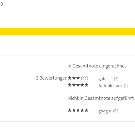
00
n
In Gesamtnote eingerechnet
3 Bewertungen
golocal
(2)
3.0
Autoplenum
(1)
4.8
Nicht in Gesamtnote aufgeführt
google
(53)
4.5