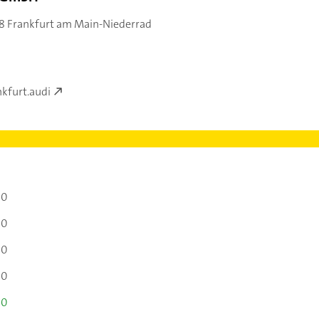
8 Frankfurt am Main-Niederrad
kfurt.audi
00
00
00
00
00