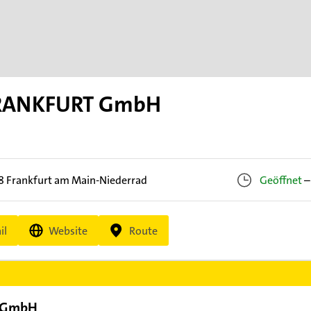
RANKFURT GmbH
8
Frankfurt am Main-Niederrad
Geöffnet
–
il
Website
Route
 GmbH