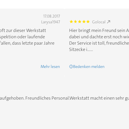
17.08.2017
Larysa1947
Golocal
5.0
oft zur dieser Werkstatt
Hier bringt mein Freund sein 
spektion oder laufende
dabei und dachte erst noch wie 
allen, dass letzte paar Jahre
Der Service ist toll, freundlich
Sitzecke i......
Mehr lesen
Bedenken melden
aufgehoben. Freundliches Personal.Werkstatt macht einen sehr gut