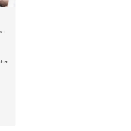
bei
ichen