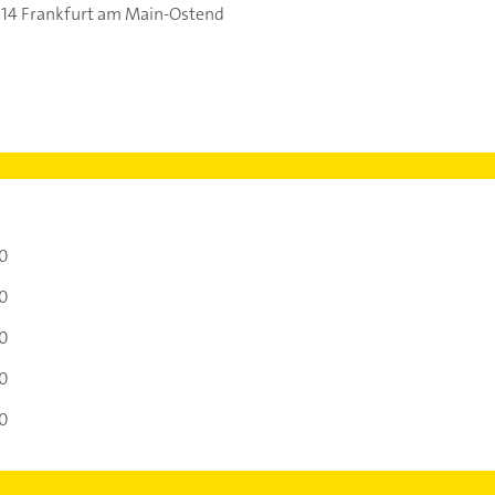
14 Frankfurt am Main-Ostend
00
00
00
00
00