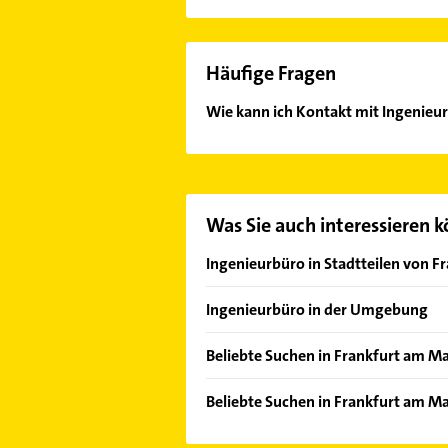
Häufige Fragen
Wie kann ich Kontakt mit Ingeni
Es ist sehr einfach Kontakt mit I
Kontaktmöglichkeiten wie Adresse o
Was Sie auch interessieren 
Ingenieurbüro in Stadtteilen von F
Bahnhofsviertel
Ingenieurbüro in der Umgebung
Bergen-Enkheim
Offenbach am Main
Bockenheim
Beliebte Suchen in Frankfurt am M
Bad Vilbel
Bornheim
Dachdecker
Neu-Isenburg
Beliebte Suchen in Frankfurt am Ma
Dornbusch
Steuerberater
Mühlheim am Main
Dachdecker
Eckenheim
Klempner