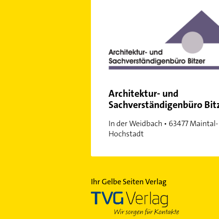
Nordend-West
Rödelheim
Sachsenhausen
Schwanheim
Seckbach
Unterliederbach
Westend-Süd
Architektur- und
Sachverständigenbüro Bit
Zeilsheim
In der Weidbach • 63477 Maintal-
Hochstadt
Ihr Gelbe Seiten Verlag