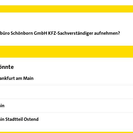
eurbüro Schönborn GmbH KFZ-Sachverständiger aufnehmen?
ngenieurbüro Schönborn GmbH KFZ-Sachverständiger aufzunehmen.
der Mail in unserem Kontaktdaten-Bereich auswählen. Hier finden
könnte
rankfurt am Main
ain
in Stadtteil Ostend