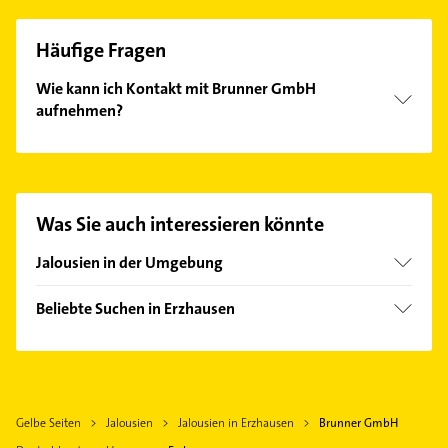
Häufige Fragen
Wie kann ich Kontakt mit Brunner GmbH
aufnehmen?
Es ist sehr einfach Kontakt mit Brunner GmbH
aufzunehmen. Einfach die passenden
Kontaktmöglichkeiten wie Adresse oder Mail in
unserem Kontaktdaten-Bereich auswählen. Hier
Was Sie auch interessieren könnte
finden Sie alle
Kontaktdaten
.
Jalousien in der Umgebung
Darmstadt
Beliebte Suchen in Erzhausen
Rüsselsheim am Main
Heizung & Sanitär
Frankfurt am Main
Lüftungsanlagen
Heizungsbauer
Gelbe Seiten
Jalousien
Jalousien in Erzhausen
Brunner GmbH
Heizungsfirmen