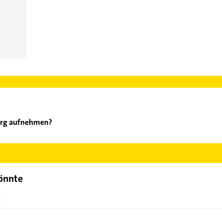
Jörg aufnehmen?
üger Jörg aufzunehmen. Einfach die passenden Kontaktmöglichkeite
ählen. Hier finden Sie alle
Kontaktdaten
.
könnte
g