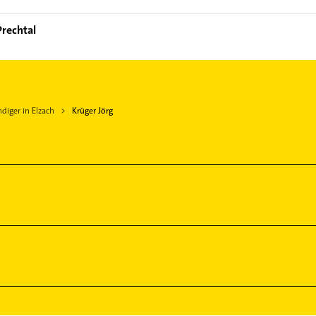
Prechtal
diger in Elzach
Krüger Jörg