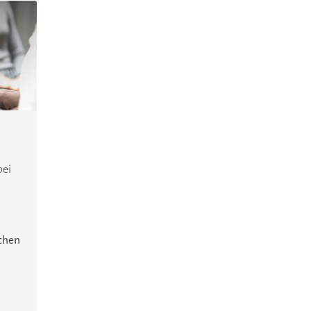
bei
ichen