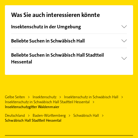
Kontaktmöglichkeiten wie Adresse oder Mail in
unserem Kontaktdaten-Bereich auswählen. Hier
Was Sie auch interessieren könnte
finden Sie alle
Kontaktdaten
.
Insektenschutz in der Umgebung
Satteldorf
Beliebte Suchen in Schwäbisch Hall
Welzheim
Maler
Beliebte Suchen in Schwäbisch Hall Stadtteil
Gartenbau & Landschaftsbau
Hessental
Fensterbauer
Bauunternehmen
Fenster
Putzfrau
Elektroinstallation
Gebäudereinigung
Elektriker
Gelbe Seiten
Insektenschutz
Insektenschutz in Schwäbisch Hall
Arzt
Insektenschutz in Schwäbisch Hall Stadtteil Hessental
Elektro Reparatur
Rechtsanwalt
Insektenschutzgitter Waldenmaier
Bauunternehmen
Heizung & Sanitär
Deutschland
Baden-Württemberg
Schwäbisch Hall
Hausarzt
Schwäbisch Hall Stadtteil Hessental
Lüftungsanlagen
Allgemeinarzt
Heizungsbauer