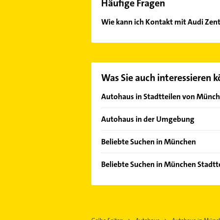
Häufige Fragen
Wie kann ich Kontakt mit Audi 
Es ist sehr einfach Kontakt mit 
oder Mail in unserem Kontaktdaten-
Was Sie auch interessieren 
Autohaus in Stadtteilen von Münc
Allach
Autohaus in der Umgebung
Altstadt
Unterföhring
Am Hart
Beliebte Suchen in München
Ismaning
Au
Kanalreinigung
Neuried Kreis München
Beliebte Suchen in München Stadtt
Aubing
Steuerberater
Karlsfeld
Immobilien
Berg am Laim
Phoniatrie
Feldkirchen Kreis München
Immobilienmakler
Bogenhausen
Logopädie
Garching bei München
Steuerberater
Feldmoching
Bauunternehmen
Gräfelfing