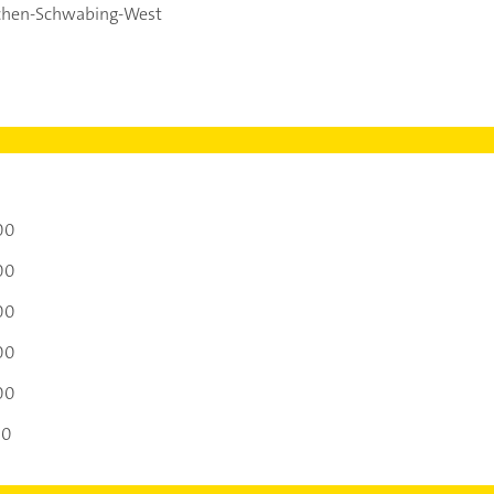
hen-Schwabing-West
00
00
00
00
00
00