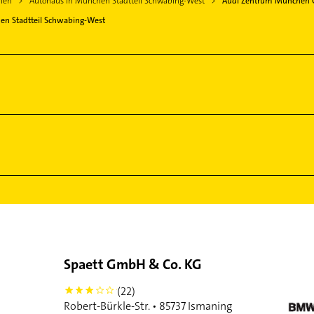
hen
Autohaus in München Stadtteil Schwabing-West
Audi Zentrum München
n Stadtteil Schwabing-West
Spaett GmbH & Co. KG
(22)
3
Robert-Bürkle-Str. • 85737 Ismaning