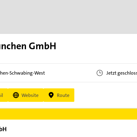
ünchen GmbH
hen-Schwabing-West
Jetzt geschlos
il
Website
Route
mbH