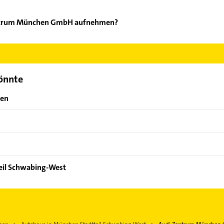
Zentrum München GmbH aufnehmen?
Audi Zentrum München GmbH aufzunehmen. Einfach die passenden 
Bereich auswählen. Hier finden Sie alle
Kontaktdaten
.
könnte
hen
eil Schwabing-West