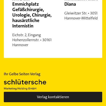
Emmichplatz
Diana
Wülferode
Gefäßchirurgie,
Waldheim
Gleiwitzer Str. • 30519
Urologie, Chirurgie,
Hannover-Mittelfeld
Wettbergen
hausärztliche
Internistin
Zoo
Eichstr. 2, Eingang
Hohenzollernstr. • 30161
Hannover
Ihr Gelbe Seiten Verlag
Verlag kontaktieren