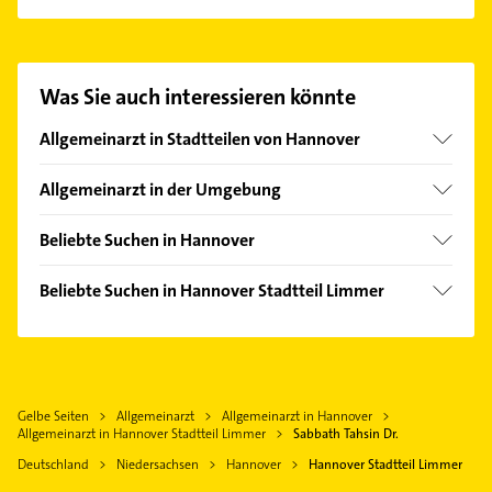
Es ist sehr einfach Kontakt mit Sabbath Tahsin Dr.
aufzunehmen. Einfach die passenden
Kontaktmöglichkeiten wie Adresse oder Mail in
unserem Kontaktdaten-Bereich auswählen. Hier
Was Sie auch interessieren könnte
finden Sie alle
Kontaktdaten
.
Allgemeinarzt in Stadtteilen von Hannover
Ahlem
Allgemeinarzt in der Umgebung
Anderten
Seelze
Badenstedt
Beliebte Suchen in Hannover
Ronnenberg
Bemerode
Phoniatrie
Garbsen
Beliebte Suchen in Hannover Stadtteil Limmer
Bothfeld
Logopädie
Hemmingen Hannover
Zahnarzt
Döhren
Elektroinstallation
Langenhagen
Maler
Groß Buchholz
Elektriker
Gehrden Hannover
Putzfrau
Hainholz
Elektro Reparatur
Laatzen
Gelbe Seiten
Allgemeinarzt
Allgemeinarzt in Hannover
Gebäudereinigung
Kirchrode
Zahnarzt
Allgemeinarzt in Hannover Stadtteil Limmer
Sabbath Tahsin Dr.
Isernhagen
Rechtsanwalt
Kleefeld
Kanalreinigung
Deutschland
Niedersachsen
Hannover
Hannover Stadtteil Limmer
Pattensen
Lahe