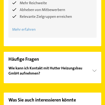
Mehr Reichweite
Abheben von Mitbewerbern
Relevante Zielgruppen erreichen
Mehr erfahren
Häufige Fragen
Wie kann ich Kontakt mit Hutter Heizungsbau
GmbH aufnehmen?
Es ist sehr einfach Kontakt mit Hutter Heizungsbau
GmbH aufzunehmen. Einfach die passenden
Kontaktmöglichkeiten wie Adresse oder Mail in
unserem Kontaktdaten-Bereich auswählen. Hier
Was Sie auch interessieren könnte
finden Sie alle
Kontaktdaten
.