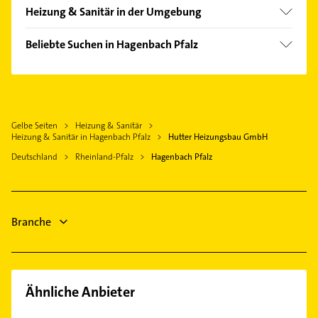
Heizung & Sanitär in der Umgebung
Wörth am Rhein
Beliebte Suchen in Hagenbach Pfalz
Rheinstetten
Putzfrau
Karlsruhe
Gebäudereinigung
Eggenstein-Leopoldshafen
Immobilien
Ettlingen
Gelbe Seiten
Heizung & Sanitär
Immobilienmakler
Herxheim bei Landau /Pfalz
Heizung & Sanitär in Hagenbach Pfalz
Hutter Heizungsbau GmbH
Zahnarzt
Rülzheim
Deutschland
Rheinland-Pfalz
Hagenbach Pfalz
Gartenbau & Landschaftsbau
Stutensee
Physikalische Therapie
Rastatt
Physiotherapie
Billigheim-Ingenheim
Branche
Krankengymnastik
Steuerberater
Ähnliche Anbieter