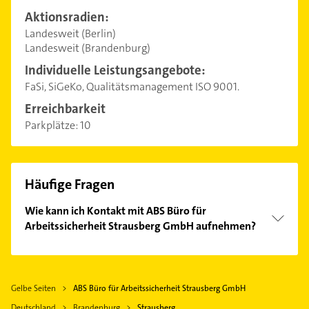
Aktionsradien:
Landesweit (Berlin)
Landesweit (Brandenburg)
Individuelle Leistungsangebote:
FaSi, SiGeKo, Qualitätsmanagement ISO 9001.
Erreichbarkeit
Parkplätze:
10
Häufige Fragen
Wie kann ich Kontakt mit ABS Büro für
Arbeitssicherheit Strausberg GmbH aufnehmen?
Es ist sehr einfach Kontakt mit ABS Büro für
Arbeitssicherheit Strausberg GmbH aufzunehmen.
Einfach die passenden Kontaktmöglichkeiten wie
Gelbe Seiten
ABS Büro für Arbeitssicherheit Strausberg GmbH
Adresse oder Mail in unserem Kontaktdaten-Bereich
Deutschland
Brandenburg
Strausberg