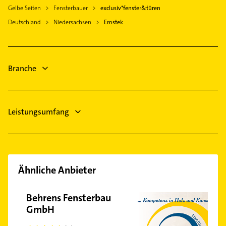
Dinklage
Gelbe Seiten
Fensterbauer
exclusiv*fenster&türen
Immobilienmakler
Lohne (Oldenburg)
Deutschland
Niedersachsen
Emstek
Maler
Quakenbrück
Physikalische Therapie
Physiotherapie
Krankengymnastik
Branche
Phoniatrie
Logopädie
Leistungsumfang
Ähnliche Anbieter
Behrens Fensterbau
GmbH