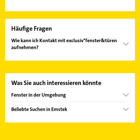
Häufige Fragen
Wie kann ich Kontakt mit exclusiv*fenster&türen
aufnehmen?
Es ist sehr einfach Kontakt mit
exclusiv*fenster&türen aufzunehmen. Einfach die
passenden Kontaktmöglichkeiten wie Adresse oder
Mail in unserem Kontaktdaten-Bereich auswählen.
Was Sie auch interessieren könnte
Hier finden Sie alle
Kontaktdaten
.
Fenster in der Umgebung
Cloppenburg
Beliebte Suchen in Emstek
Visbek
Steuerberater
Wardenburg
Zahnarzt
Hatten
Immobilien