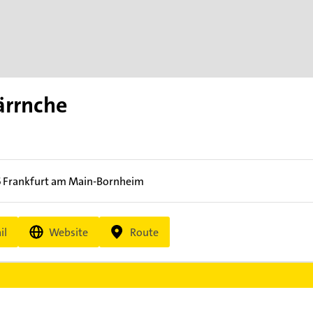
ärrnche
5
Frankfurt am Main-Bornheim
il
Website
Route