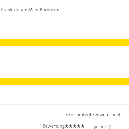
 Frankfurt am Main-Bornheim
In Gesamtnote eingerechnet
1 Bewertung
golocal
(1)
5.0