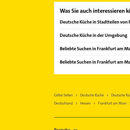
Was Sie auch interessieren 
Deutsche Küche in Stadtteilen von
Altstadt
Deutsche Küche in der Umgebung
Bahnhofsviertel
Offenbach am Main
Bockenheim
Beliebte Suchen in Frankfurt am M
Bad Vilbel
Heddernheim
Putzfrau
Neu-Isenburg
Beliebte Suchen in Frankfurt am Ma
Innenstadt
Gebäudereinigung
Mühlheim am Main
Immobilien
Nordend-Ost
Steuerberater
Bad Homburg v. d. Höhe
Immobilienmakler
Ostend
Maler
Dreieich
Steuerberater
Sachsenhausen
Elektroinstallation
Oberursel (Taunus)
Gelbe Seiten
Deutsche Küche
Deutsche Kü
Elektroinstallation
Westend-Süd
Elektriker
Dietzenbach
Deutschland
Hessen
Frankfurt am Main
Elektriker
Elektro Reparatur
Hanau
Elektro Reparatur
Immobilien
Bad Soden am Taunus
Maler
Immobilienmakler
Bauunternehmen
Branche