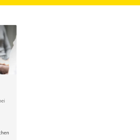
bei
ichen