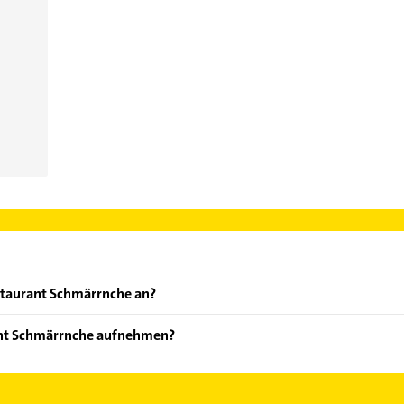
staurant Schmärrnche an?
ten: Feier und Gartenterrasse.
ant Schmärrnche aufnehmen?
estaurant Schmärrnche aufzunehmen. Einfach die passenden Konta
ch auswählen. Hier finden Sie alle
Kontaktdaten
.