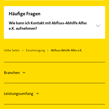
Häufige Fragen
Wie kann ich Kontakt mit Abfluss-Abhilfe Alfes
e.K. aufnehmen?
Es ist sehr einfach Kontakt mit Abfluss-Abhilfe Alfes
e.K. aufzunehmen. Einfach die passenden
Kontaktmöglichkeiten wie Adresse oder Mail in
Gelbe Seiten
Kanalreinigung
Abfluss-Abhilfe Alfes e.K.
unserem Kontaktdaten-Bereich auswählen. Hier
finden Sie alle
Kontaktdaten
.
Branchen
Leistungsumfang