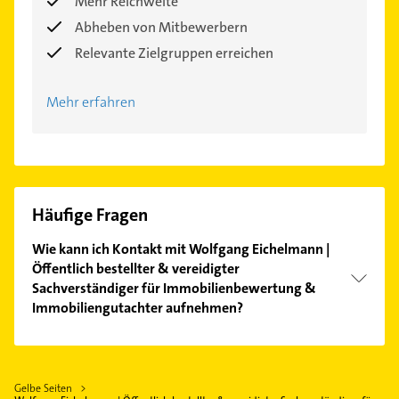
Mehr Reichweite
Abheben von Mitbewerbern
Relevante Zielgruppen erreichen
Mehr erfahren
Häufige Fragen
Wie kann ich Kontakt mit Wolfgang Eichelmann |
Öffentlich bestellter & vereidigter
Sachverständiger für Immobilienbewertung &
Immobiliengutachter aufnehmen?
Es ist sehr einfach Kontakt mit Wolfgang
Eichelmann | Öffentlich bestellter & vereidigter
Sachverständiger für Immobilienbewertung &
Gelbe Seiten
Immobiliengutachter aufzunehmen. Einfach die