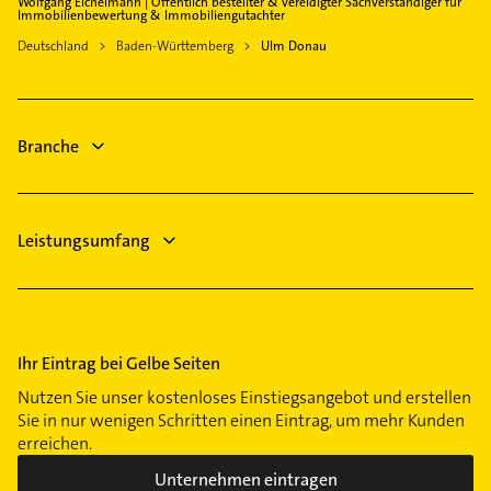
Wolfgang Eichelmann | Öffentlich bestellter & vereidigter Sachverständiger für
Immobilienbewertung & Immobiliengutachter
passenden Kontaktmöglichkeiten wie Adresse oder
Mail in unserem Kontaktdaten-Bereich auswählen.
Deutschland
Baden-Württemberg
Ulm Donau
Hier finden Sie alle
Kontaktdaten
.
Branche
Leistungsumfang
Ihr Eintrag bei Gelbe Seiten
Nutzen Sie unser kostenloses Einstiegsangebot und erstellen
Sie in nur wenigen Schritten einen Eintrag, um mehr Kunden
erreichen.
Unternehmen eintragen