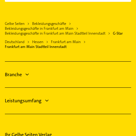
Griesheim
Immobilien
Mühlheim am Main
Steuerberater
Heddernheim
Immobilienmakler
Sulzbach (Taunus)
Immobilien
Nieder-Eschbach
Rohrreinigung
Gelbe Seiten
Bekleidungsgeschäfte
Bad Homburg v. d. Höhe
Immobilienmakler
Nordend-Ost
Bekleidungsgeschäfte in Frankfurt am Main
Schreiner
Oberursel (Taunus)
Rechtsanwalt
Bekleidungsgeschäfte in Frankfurt am Main Stadtteil Innenstadt
G-Star
Nordend-West
Fensterbauer
Maintal
Bestatter
Deutschland
Hessen
Frankfurt am Main
Sachsenhausen
Fenster
Frankfurt am Main Stadtteil Innenstadt
Ärztehaus
Sossenheim
Heizung & Sanitär
Hausarzt
Unterliederbach
Allgemeinarzt
Westend-Süd
Branche
Arzt
Leistungsumfang
Ihr Gelbe Seiten Verlag