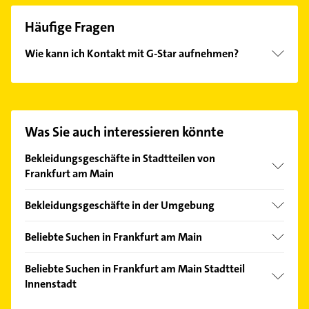
Häufige Fragen
Wie kann ich Kontakt mit G-Star aufnehmen?
Es ist sehr einfach Kontakt mit G-Star aufzunehmen.
Einfach die passenden Kontaktmöglichkeiten wie
Adresse oder Mail in unserem Kontaktdaten-Bereich
auswählen. Hier finden Sie alle
Kontaktdaten
.
Was Sie auch interessieren könnte
Bekleidungsgeschäfte in Stadtteilen von
Frankfurt am Main
Altstadt
Bekleidungsgeschäfte in der Umgebung
Bahnhofsviertel
Offenbach am Main
Bergen-Enkheim
Beliebte Suchen in Frankfurt am Main
Neu-Isenburg
Bockenheim
Zahnarzt
Eschborn Taunus
Beliebte Suchen in Frankfurt am Main Stadtteil
Flughafen
Kammerjäger
Innenstadt
Bad Vilbel
Gallus
Steuerberater
Dreieich
Zahnarzt