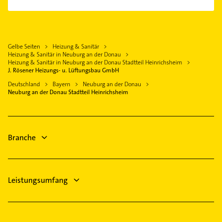
Zahnarzt
Eitensheim
Rechtsanwalt
Ehekirchen
Hausarzt
Rennertshofen
Gelbe Seiten
Heizung & Sanitär
Allgemeinarzt
Gaimersheim
Heizung & Sanitär in Neuburg an der Donau
Arzt
Heizung & Sanitär in Neuburg an der Donau Stadtteil Heinrichsheim
Karlskron
J. Rösener Heizungs- u. Lüftungsbau GmbH
Putzfrau
Burgheim
Deutschland
Bayern
Neuburg an der Donau
Gebäudereinigung
Neuburg an der Donau Stadtteil Heinrichsheim
Ingolstadt Donau
Immobilien
Wettstetten
Immobilienmakler
Maler
Branche
Leistungsumfang