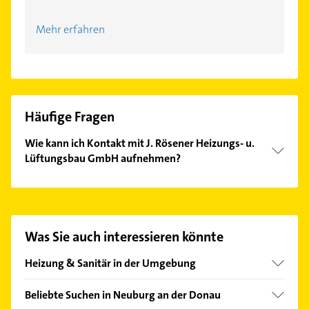
Mehr erfahren
Häufige Fragen
Wie kann ich Kontakt mit J. Rösener Heizungs- u.
Lüftungsbau GmbH aufnehmen?
Es ist sehr einfach Kontakt mit J. Rösener Heizungs-
u. Lüftungsbau GmbH aufzunehmen. Einfach die
passenden Kontaktmöglichkeiten wie Adresse oder
Mail in unserem Kontaktdaten-Bereich auswählen.
Was Sie auch interessieren könnte
Hier finden Sie alle
Kontaktdaten
.
Heizung & Sanitär in der Umgebung
Karlshuld
Beliebte Suchen in Neuburg an der Donau
Buxheim Oberbayern