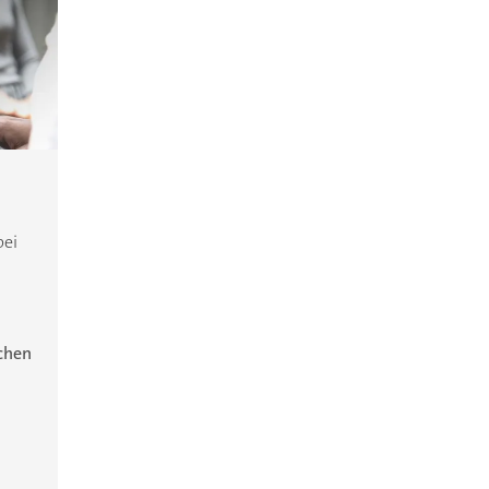
bei
ichen