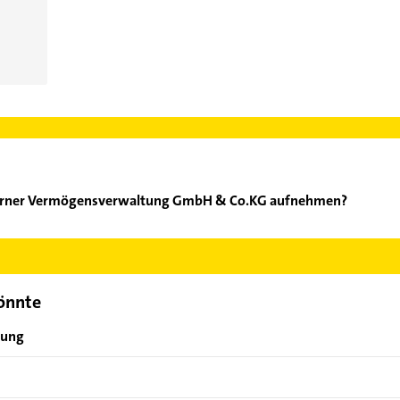
Werner Vermögensverwaltung GmbH & Co.KG aufnehmen?
Meier Werner Vermögensverwaltung GmbH & Co.KG aufzunehmen. Ei
der Mail in unserem Kontaktdaten-Bereich auswählen. Hier finden
könnte
bung