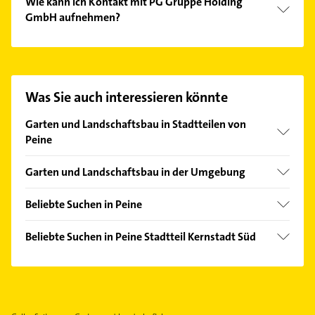
Wie kann ich Kontakt mit PG Gruppe Holding
GmbH aufnehmen?
Es ist sehr einfach Kontakt mit PG Gruppe Holding
GmbH aufzunehmen. Einfach die passenden
Kontaktmöglichkeiten wie Adresse oder Mail in
unserem Kontaktdaten-Bereich auswählen. Hier
Was Sie auch interessieren könnte
finden Sie alle
Kontaktdaten
.
Garten und Landschaftsbau in Stadtteilen von
Peine
Berkum
Garten und Landschaftsbau in der Umgebung
Dungelbeck
Ilsede
Duttenstedt
Beliebte Suchen in Peine
Edemissen
Eixe
Rohrreinigung
Hohenhameln
Beliebte Suchen in Peine Stadtteil Kernstadt Süd
Essinghausen
Dachdecker
Vechelde
Steuerberater
Handorf
Klempner
Wendeburg
Heizung & Sanitär
Kernstadt Nord
Gasinstallateur
Schwülper
Lüftungsanlagen
Landwehr
Sanitärinstallation