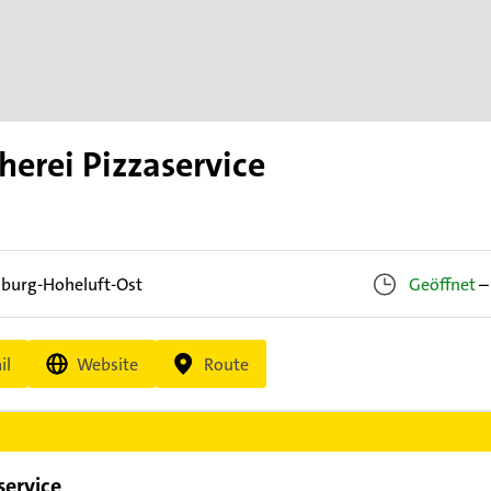
erei Pizzaservice
burg-Hoheluft-Ost
Geöffnet
–
il
Website
Route
service