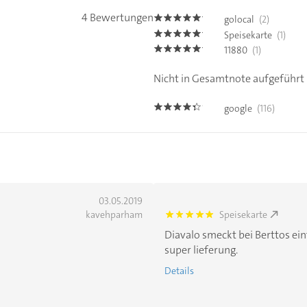
4 Bewertungen
golocal
(2)
5.0
Speisekarte
(1)
5.0
11880
(1)
5.0
Nicht in Gesamtnote aufgeführt
google
(116)
4.3
03.05.2019
kavehparham
Speisekarte
5.0
Diavalo smeckt bei Berttos ein
super lieferung.
Details