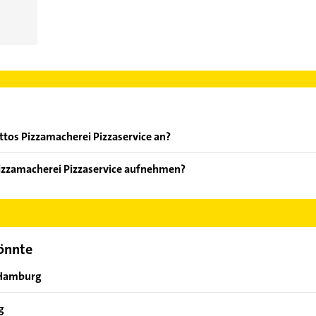
ttos Pizzamacherei Pizzaservice an?
ten: Mittagstisch, Pizzamacherei und Pizzaservice.
Pizzamacherei Pizzaservice aufnehmen?
rttos Pizzamacherei Pizzaservice aufzunehmen. Einfach die passe
ktdaten-Bereich auswählen. Hier finden Sie alle
Kontaktdaten
.
könnte
n Hamburg
g