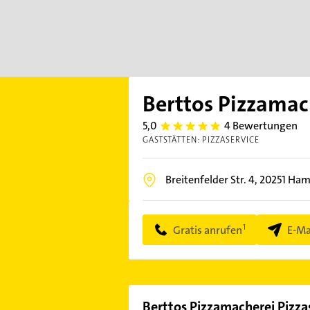
Berttos Pizzamach
5,0
4 Bewertungen
5.0
GASTSTÄTTEN: PIZZASERVICE
Breitenfelder Str. 4,
20251
Ham
Gratis anrufen
E-Ma
Berttos Pizzamacherei Pizza