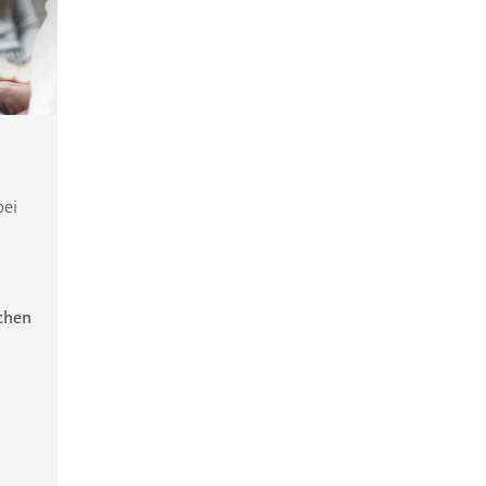
bei
ichen