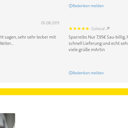
Bedenken melden
05.08.2013
Golocal
5.0
t sagen, sehr sehr lecker mit
Sparreibs Nur 7,95€ Sau-billig, 
eiter...
schnell Lieferung und echt sehr
viele grüße mArtin
Bedenken melden