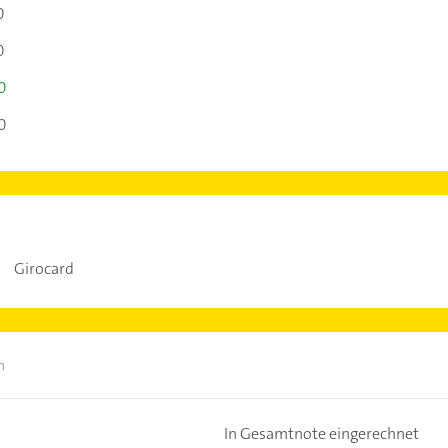
0
0
0
0
Girocard
n
In Gesamtnote eingerechnet