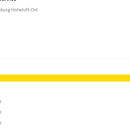
burg-Hoheluft-Ost
0
0
0