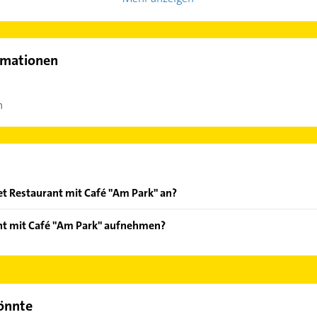
rmationen
h
t Restaurant mit Café "Am Park" an?
m Darboven/Mövenpick,Meisterfrisch und Regionales & Saisonale
nt mit Café "Am Park" aufnehmen?
richte,fr.
staurant mit Café "Am Park" aufzunehmen. Einfach die passenden
Bereich auswählen. Hier finden Sie alle
Kontaktdaten
.
könnte