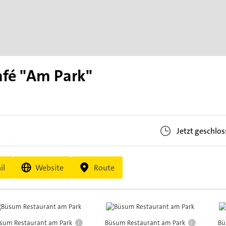
afé "Am Park"
Jetzt geschlo
il
Website
Route
i
i
sum Restaurant am Park
Büsum Restaurant am Park
Bü