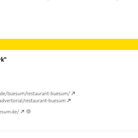
rk"
o.de/buesum/restaurant-buesum/
/advertorial/restaurant-buesum
uesum.de/
i