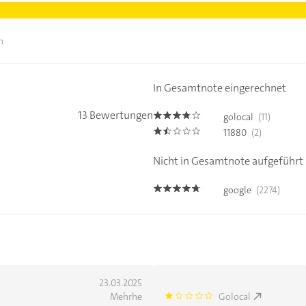
n
In Gesamtnote eingerechnet
13 Bewertungen
golocal
(11)
3.7
11880
(2)
1.5
Nicht in Gesamtnote aufgeführt
google
(2274)
4.6
23.03.2025
Mehrhe
Golocal
1.0