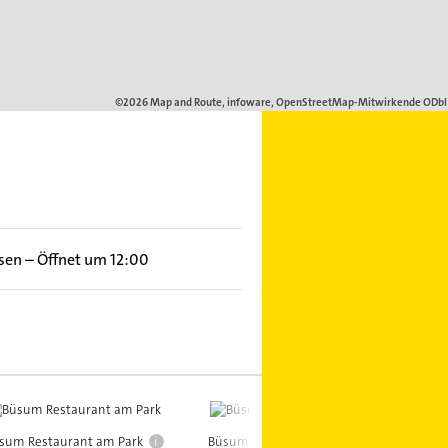
ssen
–
Öffnet um 12:00
i
i
sum Restaurant am Park
Büsum Restaurant am Park
Bü