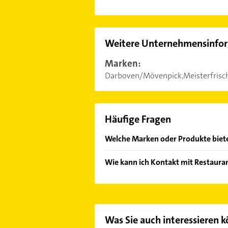
Weitere Unternehmensinfo
Marken:
Darboven/Mövenpick,Meisterfrisc
Häufige Fragen
Welche Marken oder Produkte biete
Das Angebot umfasst unter andere
Wie kann ich Kontakt mit Restaura
Fleischspezialitäten,Vegetarische Ge
Es ist sehr einfach Kontakt mit Re
oder Mail in unserem Kontaktdaten-
Was Sie auch interessieren 