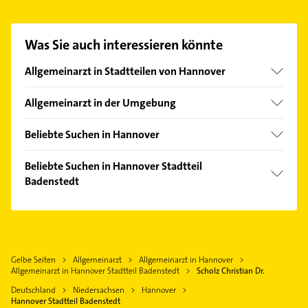
aufzunehmen. Einfach die passenden
Kontaktmöglichkeiten wie Adresse oder Mail in
unserem Kontaktdaten-Bereich auswählen. Hier
Was Sie auch interessieren könnte
finden Sie alle
Kontaktdaten
.
Allgemeinarzt in Stadtteilen von Hannover
Ahlem
Allgemeinarzt in der Umgebung
Anderten
Ronnenberg
Bemerode
Beliebte Suchen in Hannover
Hemmingen Hannover
Bothfeld
Phoniatrie
Seelze
Beliebte Suchen in Hannover Stadtteil
Döhren
Logopädie
Badenstedt
Gehrden Hannover
Groß Buchholz
Elektroinstallation
Garbsen
Physikalische Therapie
Hainholz
Elektriker
Langenhagen
Physiotherapie
Kirchrode
Elektro Reparatur
Laatzen
Krankengymnastik
Kleefeld
Zahnarzt
Gelbe Seiten
Allgemeinarzt
Allgemeinarzt in Hannover
Pattensen
Bauunternehmen
Lahe
Allgemeinarzt in Hannover Stadtteil Badenstedt
Scholz Christian Dr.
Kanalreinigung
Wennigsen (Deister)
Zahnarzt
Limmer
Deutschland
Niedersachsen
Hannover
Klempner
Isernhagen
Putzfrau
Hannover Stadtteil Badenstedt
Linden-Mitte