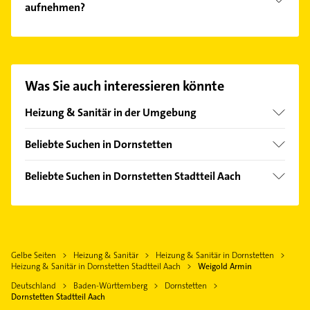
aufnehmen?
Es ist sehr einfach Kontakt mit Weigold Armin
aufzunehmen. Einfach die passenden
Kontaktmöglichkeiten wie Adresse oder Mail in
unserem Kontaktdaten-Bereich auswählen. Hier
Was Sie auch interessieren könnte
finden Sie alle
Kontaktdaten
.
Heizung & Sanitär in der Umgebung
Freudenstadt
Beliebte Suchen in Dornstetten
Loßburg
Maler
Pfalzgrafenweiler
Beliebte Suchen in Dornstetten Stadtteil Aach
Putzfrau
Baiersbronn
Steuerberater
Gebäudereinigung
Horb am Neckar
Hausarzt
Haiterbach
Allgemeinarzt
Alpirsbach
Gelbe Seiten
Heizung & Sanitär
Heizung & Sanitär in Dornstetten
Arzt
Heizung & Sanitär in Dornstetten Stadtteil Aach
Weigold Armin
Altensteig Württemberg
Elektroinstallation
Deutschland
Baden-Württemberg
Dornstetten
Sulz am Neckar
Dornstetten Stadtteil Aach
Elektriker