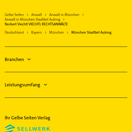
Feldmoching
Immobilienmakler
Krailling
Immobilien
Forstenried
Bauunternehmen
Eichenau bei München
Gelbe Seiten
Anwalt
Anwalt in München
Immobilienmakler
Freimann
Lackiererei
Anwalt in München Stadtteil Aubing
Neuried Kreis München
Maler
Norbert Viechtl VIECHTL RECHTSANWÄLTE
Hadern
Maler
Olching
Klempner
Deutschland
Bayern
München
München Stadtteil Aubing
Haidhausen
Rohrreinigung
Karlsfeld
Gasinstallateur
Harlaching
Phoniatrie
Sanitärinstallation
Hasenbergl
Logopädie
Bauunternehmen
Isarvorstadt
Branchen
Gartenbau & Landschaftsbau
Laim
Lehel
Lochhausen
Leistungsumfang
Ludwigsvorstadt
Maxvorstadt
Milbertshofen
Moosach
Ihr Gelbe Seiten Verlag
Neuhausen