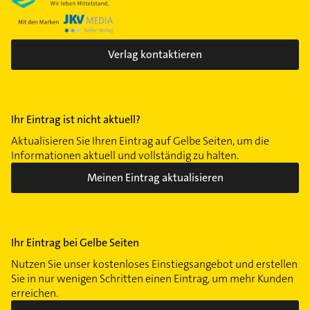
Nymphenburg
Obergiesing
Obermenzing
Verlag kontaktieren
Obersendling
Pasing
Perlach
Ramersdorf
Ihr Eintrag ist nicht aktuell?
Riem
Aktualisieren Sie Ihren Eintrag auf Gelbe Seiten, um die
Informationen aktuell und vollständig zu halten.
Schwabing
Schwabing-West
Meinen Eintrag aktualisieren
Schwanthalerhöhe
Sendling
Sendling-Westpark
Ihr Eintrag bei Gelbe Seiten
Solln
Nutzen Sie unser kostenloses Einstiegsangebot und erstellen
Thalkirchen
Sie in nur wenigen Schritten einen Eintrag, um mehr Kunden
Trudering
erreichen.