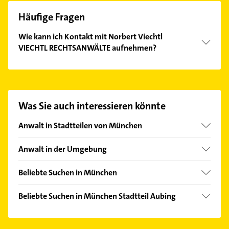
Häufige Fragen
Wie kann ich Kontakt mit Norbert Viechtl
VIECHTL RECHTSANWÄLTE aufnehmen?
Es ist sehr einfach Kontakt mit Norbert Viechtl
VIECHTL RECHTSANWÄLTE aufzunehmen. Einfach
die passenden Kontaktmöglichkeiten wie Adresse
oder Mail in unserem Kontaktdaten-Bereich
Was Sie auch interessieren könnte
auswählen. Hier finden Sie alle
Kontaktdaten
.
Anwalt in Stadtteilen von München
Allach
Anwalt in der Umgebung
Altstadt
Gräfelfing
Am Hart
Beliebte Suchen in München
Germering
Au
Zahnarzt
Puchheim Oberbayern
Beliebte Suchen in München Stadtteil Aubing
Berg am Laim
Steuerberater
Gröbenzell
Zahnarzt
Bogenhausen
Immobilien
Planegg
Steuerberater