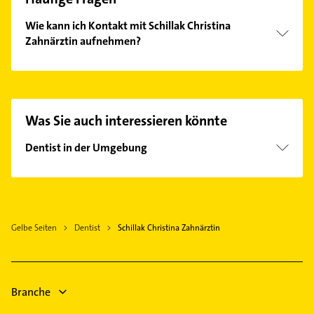
Wie kann ich Kontakt mit Schillak Christina
Zahnärztin aufnehmen?
Es ist sehr einfach Kontakt mit Schillak Christina
Zahnärztin aufzunehmen. Einfach die passenden
Kontaktmöglichkeiten wie Adresse oder Mail in
unserem Kontaktdaten-Bereich auswählen. Hier
Was Sie auch interessieren könnte
finden Sie alle
Kontaktdaten
.
Dentist in der Umgebung
Prenzlau
Schwedt /Oder
Pasewalk
Gelbe Seiten
Dentist
Schillak Christina Zahnärztin
Branche