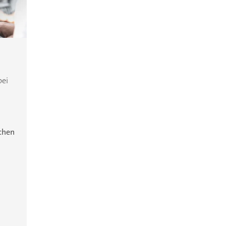
bei
ichen