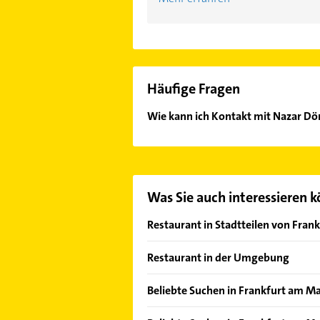
Häufige Fragen
Wie kann ich Kontakt mit Nazar Dö
Es ist sehr einfach Kontakt mit Na
unserem Kontaktdaten-Bereich ausw
Was Sie auch interessieren 
Restaurant in Stadtteilen von Fran
Altstadt
Restaurant in der Umgebung
Bahnhofsviertel
Offenbach am Main
Bergen-Enkheim
Beliebte Suchen in Frankfurt am M
Bad Homburg v. d. Höhe
Bockenheim
Schreiner