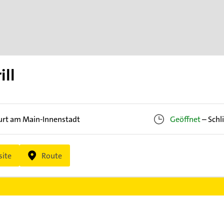
ill
urt am Main-Innenstadt
Geöffnet
–
Schl
ite
Route