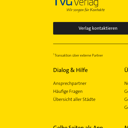
Niederrad
Niederursel
Nordend-Ost
Nordend-West
Verlag kontaktieren
Oberrad
Ostend
Praunheim
Transaktion über externe Partner
Preungesheim
Rödelheim
Dialog & Hilfe
Ü
Sachsenhausen
Ansprechpartner
N
Schwanheim
Häufige Fragen
G
Seckbach
Übersicht aller Städte
G
Sindlingen
Ge
Sossenheim
Unterliederbach
Westend-Nord
Gelbe Seiten als App
M