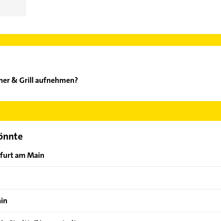
ner & Grill aufnehmen?
zar Döner & Grill aufzunehmen. Einfach die passenden Kontaktmögl
ählen. Hier finden Sie alle
Kontaktdaten
.
könnte
kfurt am Main
ain