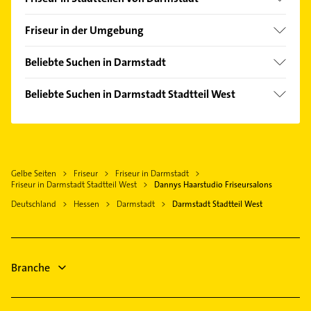
Arheilgen
Friseur in der Umgebung
Bessungen
Griesheim Hessen
Eberstadt
Beliebte Suchen in Darmstadt
Pfungstadt
Kranichstein
Steuerberater
Mühltal Hessen
Beliebte Suchen in Darmstadt Stadtteil West
Mitte
Bauunternehmen
Weiterstadt
Bauunternehmen
Nord
Dachdecker
Ober-Ramstadt
Physikalische Therapie
Ost
Elektroinstallation
Roßdorf bei Darmstadt
Physiotherapie
Wixhausen
Elektriker
Seeheim-Jugenheim
Gelbe Seiten
Friseur
Friseur in Darmstadt
Krankengymnastik
Elektro Reparatur
Friseur in Darmstadt Stadtteil West
Dannys Haarstudio Friseursalons
Riedstadt
Steuerberater
Gartenbau & Landschaftsbau
Deutschland
Hessen
Darmstadt
Darmstadt Stadtteil West
Groß-Gerau
Elektroinstallation
Heizung & Sanitär
Mörfelden-Walldorf
Elektriker
Lüftungsanlagen
Elektro Reparatur
Heizungsbauer
Branche
Bestatter
Putzfrau