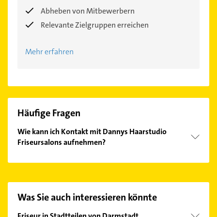
Abheben von Mitbewerbern
Relevante Zielgruppen erreichen
Mehr erfahren
Häufige Fragen
Wie kann ich Kontakt mit Dannys Haarstudio
Friseursalons aufnehmen?
Es ist sehr einfach Kontakt mit Dannys Haarstudio
Friseursalons aufzunehmen. Einfach die passenden
Kontaktmöglichkeiten wie Adresse oder Mail in
unserem Kontaktdaten-Bereich auswählen. Hier
Was Sie auch interessieren könnte
finden Sie alle
Kontaktdaten
.
Friseur in Stadtteilen von Darmstadt