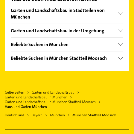
finden Sie alle
Kontaktdaten
.
Garten und Landschaftsbau in Stadtteilen von
München
Allach
Garten und Landschaftsbau in der Umgebung
Am Hart
Karlsfeld
Aubing
Beliebte Suchen in München
Gröbenzell
Berg am Laim
Fensterbauer
Oberschleißheim
Beliebte Suchen in München Stadtteil Moosach
Bogenhausen
Fenster
Dachau
Zahnarzt
Feldmoching
Zahnarzt
Germering
Putzfrau
Forstenried
Klempner
Unterschleißheim
Gebäudereinigung
Freimann
Gasinstallateur
Hebertshausen
Gelbe Seiten
Garten und Landschaftsbau
Bauunternehmen
Hadern
Sanitärinstallation
Garten und Landschaftsbau in München
Olching
Klempner
Garten und Landschaftsbau in München Stadtteil Moosach
Haidhausen
Heizung & Sanitär
Haus und Garten München
Eichenau bei München
Gasinstallateur
Harlaching
Lüftungsanlagen
Deutschland
Bayern
München
München Stadtteil Moosach
Bergkirchen Kreis Dachau
Sanitärinstallation
Hasenbergl
Heizungsbauer
Heizung & Sanitär
Laim
Heizungsfirmen