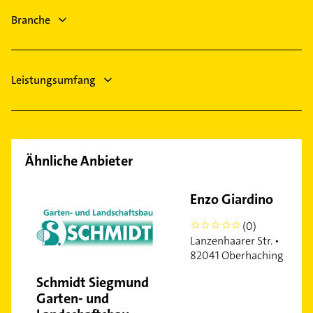
Lüftungsanlagen
Langwied
Branche
Heizungsbauer
Lochhausen
Neuhausen
Nymphenburg
Leistungsumfang
Obergiesing
Obermenzing
Pasing
Perlach
Ähnliche Anbieter
Ramersdorf
Schwabing-West
Enzo Giardino
Sendling
Sendling-Westpark
(0)
0
Solln
Lanzenhaarer Str. •
82041 Oberhaching
Trudering
Untermenzing
Schmidt Siegmund
Garten- und