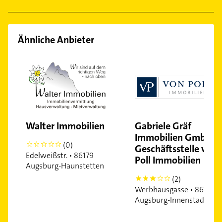
Allgemeinarzt
Ähnliche Anbieter
Walter Immobilien
Gabriele Gräf
Immobilien GmbH -
(0)
0
Geschäftsstelle von
Edelweißstr. • 86179
Poll Immobilien
Augsburg-Haunstetten
(2)
3
Werbhausgasse • 86150
Augsburg-Innenstadt