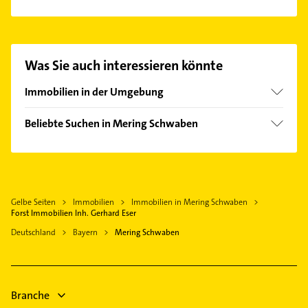
Es ist sehr einfach Kontakt mit Forst Immobilien Inh.
Gerhard Eser aufzunehmen. Einfach die passenden
Kontaktmöglichkeiten wie Adresse oder Mail in
unserem Kontaktdaten-Bereich auswählen. Hier
Was Sie auch interessieren könnte
finden Sie alle
Kontaktdaten
.
Immobilien in der Umgebung
Kissing
Beliebte Suchen in Mering Schwaben
Ried bei Mering Schwaben
Physikalische Therapie
Königsbrunn bei Augsburg
Physiotherapie
Friedberg Bayern
Krankengymnastik
Bobingen
Gelbe Seiten
Immobilien
Immobilien in Mering Schwaben
Bauunternehmen
Augsburg
Forst Immobilien Inh. Gerhard Eser
Maler
Mammendorf
Deutschland
Bayern
Mering Schwaben
Zahnarzt
Stadtbergen
Phoniatrie
Odelzhausen
Logopädie
Untermeitingen
Branche
Hausarzt