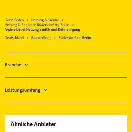
Physiotherapie
Neuenhagen bei Berlin
Krankengymnastik
Fredersdorf-Vogelsdorf
Gelbe Seiten
Heizung & Sanitär
Rechtsanwalt
Petershagen /Eggersdorf
Heizung & Sanitär in Rüdersdorf bei Berlin
Steuerberater
Anders Detlef Heizung Sanitär und Rohrreinigung
Hoppegarten
Ärztehaus
Deutschland
Brandenburg
Rüdersdorf bei Berlin
Grünheide (Mark)
Hausarzt
Altlandsberg
Allgemeinarzt
Rehfelde
Arzt
Branche
Dachdecker
Leistungsumfang
Ähnliche Anbieter