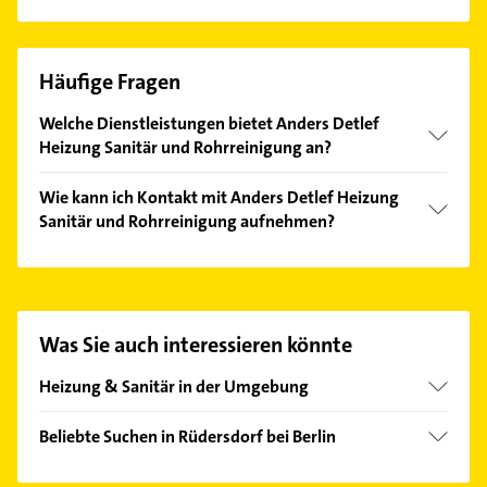
Häufige Fragen
Welche Dienstleistungen bietet Anders Detlef
Heizung Sanitär und Rohrreinigung an?
Folgende Leistungen werden angeboten:
Wie kann ich Kontakt mit Anders Detlef Heizung
Heizungsbau, Rohrreinigung und Sanitär.
Sanitär und Rohrreinigung aufnehmen?
Es ist sehr einfach Kontakt mit Anders Detlef
Heizung Sanitär und Rohrreinigung aufzunehmen.
Einfach die passenden Kontaktmöglichkeiten wie
Adresse oder Mail in unserem Kontaktdaten-Bereich
Was Sie auch interessieren könnte
auswählen. Hier finden Sie alle
Kontaktdaten
.
Heizung & Sanitär in der Umgebung
Woltersdorf bei Erkner
Beliebte Suchen in Rüdersdorf bei Berlin
Schöneiche bei Berlin
Physikalische Therapie
Erkner