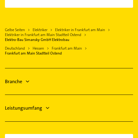
Sanitärinstallation
Heusenstamm
Klempner
Griesheim
Putzfrau
Maintal
Gasinstallateur
Höchst
Gebäudereinigung
Dreieich
Sanitärinstallation
Nied
Kammerjäger
Gelbe Seiten
Elektriker
Elektriker in Frankfurt am Main
Bad Homburg v. d. Höhe
Maler
Nieder-Eschbach
Elektriker in Frankfurt am Main Stadtteil Ostend
Maler
Obertshausen
Bauunternehmen
Elektro-Bau Simansky GmbH Elektrobau
Niederrad
Phoniatrie
Oberursel (Taunus)
Fensterbauer
Deutschland
Hessen
Frankfurt am Main
Nordend-Ost
Logopädie
Frankfurt am Main Stadtteil Ostend
Fenster
Nordend-West
Schreiner
Rohrreinigung
Oberrad
Physikalische Therapie
Praunheim
Branche
Physiotherapie
Preungesheim
Sachsenhausen
Schwanheim
Leistungsumfang
Seckbach
Sindlingen
Sossenheim
Unterliederbach