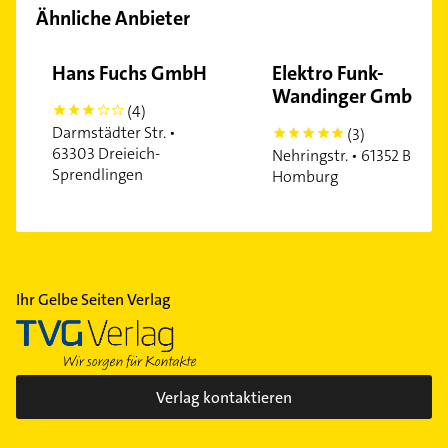
Ähnliche Anbieter
Westend-Süd
Zeilsheim
Hans Fuchs GmbH
Elektro Funk-
Wandinger GmbH
(4)
3
Darmstädter Str. •
(3)
5
63303 Dreieich-
Nehringstr. • 61352 Bad
Sprendlingen
Homburg
Ihr Gelbe Seiten Verlag
Verlag kontaktieren