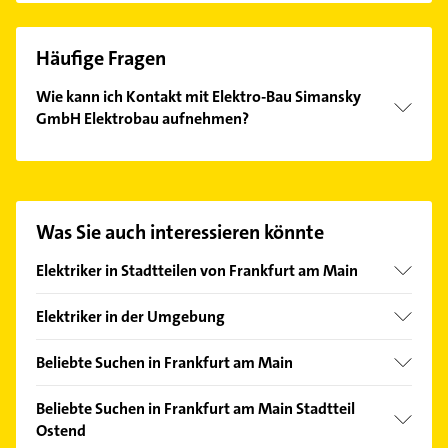
Häufige Fragen
Wie kann ich Kontakt mit Elektro-Bau Simansky
GmbH Elektrobau aufnehmen?
Es ist sehr einfach Kontakt mit Elektro-Bau
Simansky GmbH Elektrobau aufzunehmen. Einfach
die passenden Kontaktmöglichkeiten wie Adresse
oder Mail in unserem Kontaktdaten-Bereich
Was Sie auch interessieren könnte
auswählen. Hier finden Sie alle
Kontaktdaten
.
Elektriker in Stadtteilen von Frankfurt am Main
Bergen-Enkheim
Elektriker in der Umgebung
Bockenheim
Offenbach am Main
Bornheim
Beliebte Suchen in Frankfurt am Main
Bad Vilbel
Eckenheim
Klempner
Neu-Isenburg
Beliebte Suchen in Frankfurt am Main Stadtteil
Eschersheim
Gasinstallateur
Ostend
Mühlheim am Main
Fechenheim