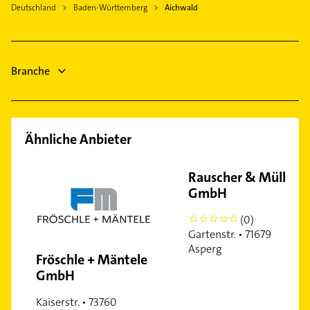
Logopädie
Deutschland
Baden-Württemberg
Aichwald
Ostfildern
Zahnarzt
Denkendorf Württemberg
Hausarzt
Allgemeinarzt
Branche
Ähnliche Anbieter
Rauscher & Müller
GmbH
(0)
0
Gartenstr. • 71679
Asperg
Fröschle + Mäntele
GmbH
Kaiserstr. • 73760