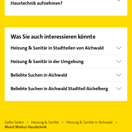
Haustechnik aufnehmen?
Es ist sehr einfach Kontakt mit Moest Markus
Haustechnik aufzunehmen. Einfach die passenden
Kontaktmöglichkeiten wie Adresse oder Mail in
unserem Kontaktdaten-Bereich auswählen. Hier
Was Sie auch interessieren könnte
finden Sie alle
Kontaktdaten
.
Heizung & Sanitär in Stadtteilen von Aichwald
Aichschieß
Heizung & Sanitär in der Umgebung
Lobenrot
Weinstadt
Beliebte Suchen in Aichwald
Baltmannsweiler
Physikalische Therapie
Kernen im Remstal
Beliebte Suchen in Aichwald Stadtteil Aichelberg
Physiotherapie
Esslingen am Neckar
Immobilien
Krankengymnastik
Waiblingen
Immobilienmakler
Klempner
Fellbach
Sanitärinstallation
Schorndorf Württemberg
Gelbe Seiten
Heizung & Sanitär
Heizung & Sanitär in Aichwald
Phoniatrie
Moest Markus Haustechnik
Winnenden