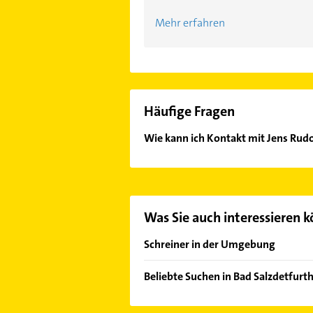
Mehr erfahren
Häufige Fragen
Wie kann ich Kontakt mit Jens Rud
Es ist sehr einfach Kontakt mit Je
Adresse oder Mail in unserem Konta
Was Sie auch interessieren 
Schreiner in der Umgebung
Sibbesse
Beliebte Suchen in Bad Salzdetfurt
Diekholzen
Dachdecker
Hildesheim