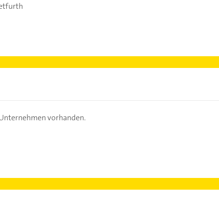
etfurth
s Unternehmen vorhanden.