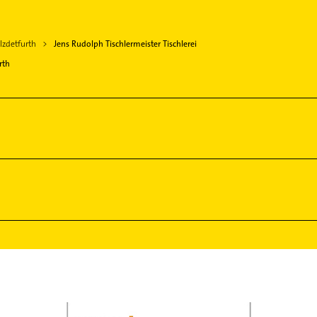
lzdetfurth
Jens Rudolph Tischlermeister Tischlerei
rth