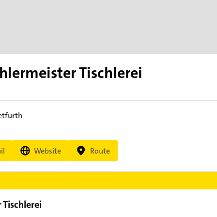
hlermeister Tischlerei
etfurth
il
Website
Route
 Tischlerei