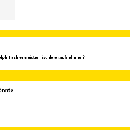
olph Tischlermeister Tischlerei aufnehmen?
ns Rudolph Tischlermeister Tischlerei aufzunehmen. Einfach die p
ktdaten-Bereich auswählen. Hier finden Sie alle
Kontaktdaten
.
könnte
h