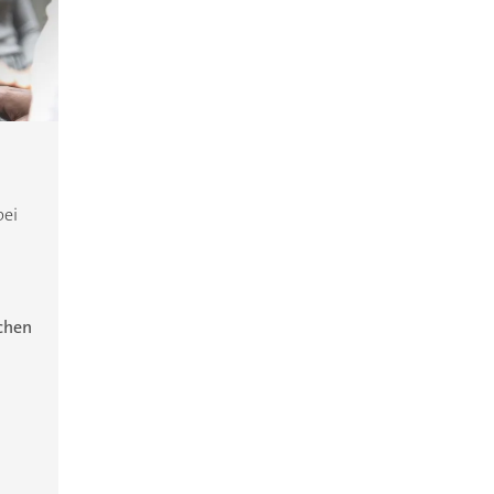
bei
ichen