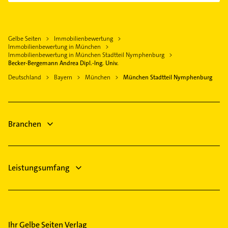
Gasinstallateur
Immobilienmakler
Sanitärinstallation
Gartenbau & Landschaftsbau
Gartenbau & Landschaftsbau
Gelbe Seiten
Immobilienbewertung
Dachdecker
Immobilienbewertung in München
Kanalreinigung
Schreiner
Immobilienbewertung in München Stadtteil Nymphenburg
Putzfrau
Becker-Bergemann Andrea Dipl.-Ing. Univ.
Putzfrau
Gebäudereinigung
Deutschland
Bayern
München
München Stadtteil Nymphenburg
Gebäudereinigung
Steuerberater
Physikalische Therapie
Physiotherapie
Branchen
Krankengymnastik
Leistungsumfang
Ihr Gelbe Seiten Verlag