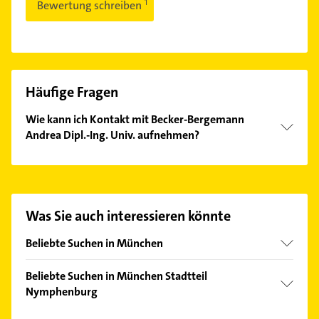
Bewertung schreiben
Häufige Fragen
Wie kann ich Kontakt mit Becker-Bergemann
Andrea Dipl.-Ing. Univ. aufnehmen?
Es ist sehr einfach Kontakt mit Becker-Bergemann
Andrea Dipl.-Ing. Univ. aufzunehmen. Einfach die
passenden Kontaktmöglichkeiten wie Adresse oder
Mail in unserem Kontaktdaten-Bereich auswählen.
Was Sie auch interessieren könnte
Hier finden Sie alle
Kontaktdaten
.
Beliebte Suchen in München
Immobilien
Beliebte Suchen in München Stadtteil
Immobilienmakler
Nymphenburg
Klempner
Immobilien