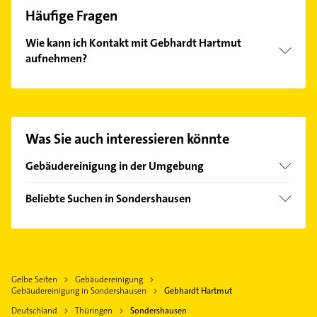
Häufige Fragen
Wie kann ich Kontakt mit Gebhardt Hartmut
aufnehmen?
Es ist sehr einfach Kontakt mit Gebhardt Hartmut
aufzunehmen. Einfach die passenden
Kontaktmöglichkeiten wie Adresse oder Mail in
unserem Kontaktdaten-Bereich auswählen. Hier
Was Sie auch interessieren könnte
finden Sie alle
Kontaktdaten
.
Gebäudereinigung in der Umgebung
Nordhausen Thüringen
Beliebte Suchen in Sondershausen
Bad Frankenhausen /Kyffhäuser
Gartenbau & Landschaftsbau
Ellrich
Steuerberater
Fensterbauer
Gelbe Seiten
Gebäudereinigung
Fenster
Gebäudereinigung in Sondershausen
Gebhardt Hartmut
Bestatter
Deutschland
Thüringen
Sondershausen