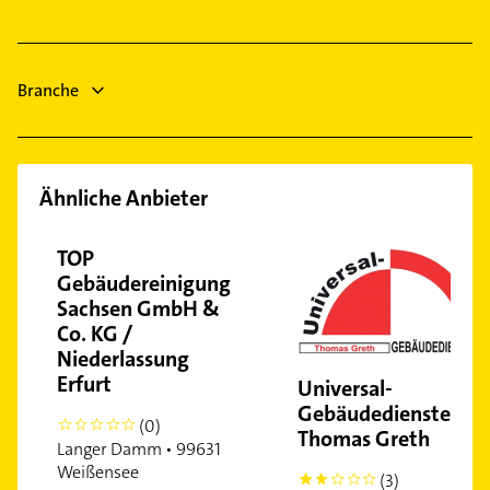
Dachdecker
Heizung & Sanitär
Lüftungsanlagen
Branche
Heizungsbauer
Heizungsfirmen
Ähnliche Anbieter
TOP
Gebäudereinigung
Sachsen GmbH &
Co. KG /
Niederlassung
Erfurt
Universal-
Gebäudedienste
(0)
0
Thomas Greth
Langer Damm • 99631
Weißensee
(3)
2