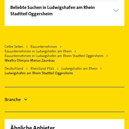
Mitte
Dachdecker
Lambsheim
Beliebte Suchen in Ludwigshafen am Rhein
Mundenheim
Schreiner
Stadtteil Oggersheim
Dannstadt-Schauernheim
Oppau
Ärztehaus
Mannheim
Schreiner
Ruchheim
Hausarzt
Bobenheim-Roxheim
Hausarzt
Allgemeinarzt
Hochdorf-Assenheim
Allgemeinarzt
Arzt
Gelbe Seiten
Bauunternehmen
Schifferstadt
Arzt
Bauunternehmen in Ludwigshafen am Rhein
Elektroinstallation
Altrip
Elektroinstallation
Bauunternehmen in Ludwigshafen am Rhein Stadtteil Oggersheim
Elektriker
Mealha Olimpiu-Marius Zaunbau
Lampertheim
Elektriker
Elektro Reparatur
Deutschland
Rheinland-Pfalz
Ludwigshafen am Rhein
Elektro Reparatur
Ludwigshafen am Rhein Stadtteil Oggersheim
Zahnarzt
Zahnarzt
Physikalische Therapie
Physiotherapie
Branche
Ähnliche Anbieter