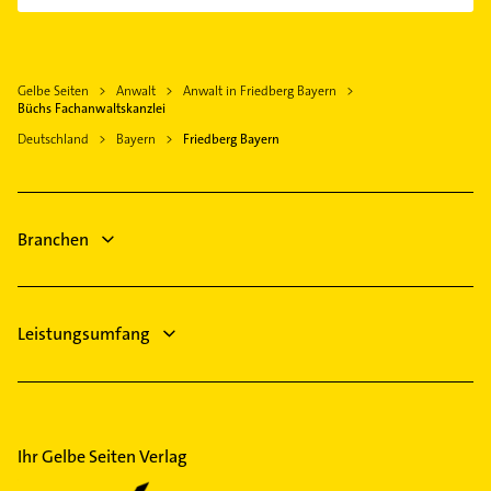
Zahnarzt
Augsburg
Physikalische Therapie
Mering Schwaben
Physiotherapie
Stadtbergen
Gelbe Seiten
Anwalt
Anwalt in Friedberg Bayern
Krankengymnastik
Gersthofen
Büchs Fachanwaltskanzlei
Schreiner
Affing
Deutschland
Bayern
Friedberg Bayern
Kanalreinigung
Neusäß
Phoniatrie
Königsbrunn bei Augsburg
Logopädie
Bobingen
Branchen
Klempner
Gasinstallateur
Leistungsumfang
Ihr Gelbe Seiten Verlag