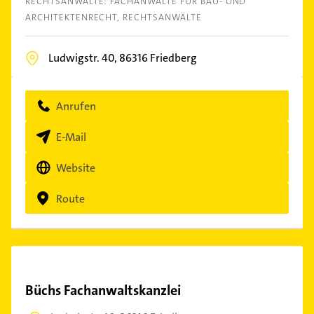
RECHTSANWÄLTE: FACHANWÄLTE FÜR BAU- UND
ARCHITEKTENRECHT
RECHTSANWÄLTE
Ludwigstr. 40,
86316
Friedberg
Anrufen
E-Mail
Website
Route
Büchs Fachanwaltskanzlei