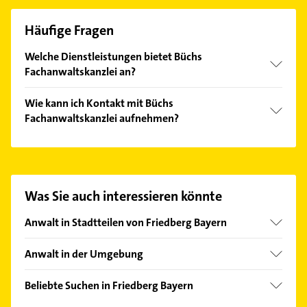
Häufige Fragen
Welche Dienstleistungen bietet Büchs
Fachanwaltskanzlei an?
Folgende Leistungen werden angeboten:
Wie kann ich Kontakt mit Büchs
Bauvertrag, Mietvertrag, Architektenvertrag,
Fachanwaltskanzlei aufnehmen?
öffentliches Baurecht und Grundstückserwerb.
Es ist sehr einfach Kontakt mit Büchs
Fachanwaltskanzlei aufzunehmen. Einfach die
passenden Kontaktmöglichkeiten wie Adresse oder
Mail in unserem Kontaktdaten-Bereich auswählen.
Was Sie auch interessieren könnte
Hier finden Sie alle
Kontaktdaten
.
Anwalt in Stadtteilen von Friedberg Bayern
Hügelshart
Anwalt in der Umgebung
Dasing
Beliebte Suchen in Friedberg Bayern
Kissing