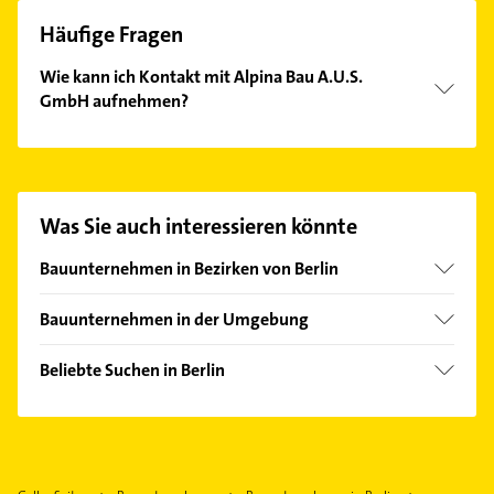
Häufige Fragen
Wie kann ich Kontakt mit Alpina Bau A.U.S.
GmbH aufnehmen?
Es ist sehr einfach Kontakt mit Alpina Bau A.U.S.
GmbH aufzunehmen. Einfach die passenden
Kontaktmöglichkeiten wie Adresse oder Mail in
unserem Kontaktdaten-Bereich auswählen. Hier
Was Sie auch interessieren könnte
finden Sie alle
Kontaktdaten
.
Bauunternehmen in Bezirken von Berlin
Bezirk Charlottenburg-Wilmersdorf
Bauunternehmen in der Umgebung
Bezirk Friedrichshain-Kreuzberg
Glienicke /Nordbahn
Bezirk Lichtenberg
Beliebte Suchen in Berlin
Hohen Neuendorf
Bezirk Marzahn-Hellersdorf
Dachdecker
Hennigsdorf
Bezirk Mitte
Schreiner
Birkenwerder
Bezirk Neukölln
Immobilien
Panketal
Bezirk Pankow