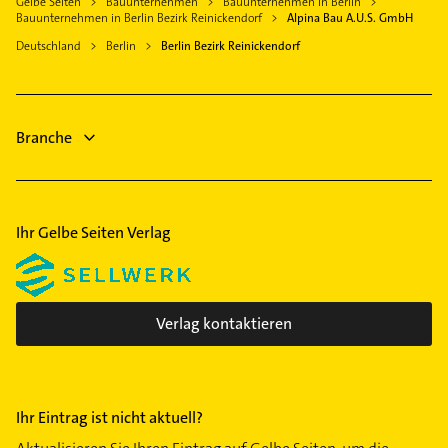
Gelbe Seiten
Bauunternehmen
Bauunternehmen in Berlin
Immobilienmakler
Mühlenbecker Land
Bauunternehmen in Berlin Bezirk Reinickendorf
Alpina Bau A.U.S. GmbH
Bezirk Spandau
Steuerberater
Velten
Deutschland
Berlin
Berlin Bezirk Reinickendorf
Bezirk Steglitz-Zehlendorf
Zahnarzt
Ahrensfelde
Bezirk Tempelhof-Schöneberg
Lackiererei
Bernau bei Berlin
Bezirk Treptow-Köpenick
Maler
Falkensee
Branche
Buchholz
Ärztehaus
Hausarzt
Ihr Gelbe Seiten Verlag
Verlag kontaktieren
Ihr Eintrag ist nicht aktuell?