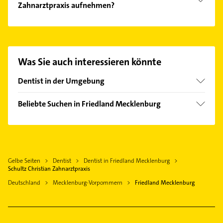
Zahnarztpraxis aufnehmen?
Kinderzahnheilkunde, Professionelle Zahnreinigung
und PZR.
Es ist sehr einfach Kontakt mit Schultz Christian
Zahnarztpraxis aufzunehmen. Einfach die
passenden Kontaktmöglichkeiten wie Adresse oder
Mail in unserem Kontaktdaten-Bereich auswählen.
Was Sie auch interessieren könnte
Hier finden Sie alle
Kontaktdaten
.
Dentist in der Umgebung
Anklam
Beliebte Suchen in Friedland Mecklenburg
Neubrandenburg
Rechtsanwalt
Woldegk
Steuerberater
Burg Stargard
Klempner
Torgelow bei Ueckermünde
Gelbe Seiten
Dentist
Dentist in Friedland Mecklenburg
Gasinstallateur
Schultz Christian Zahnarztpraxis
Sanitärinstallation
Deutschland
Mecklenburg-Vorpommern
Friedland Mecklenburg
Elektroinstallation
Elektriker
Elektro Reparatur