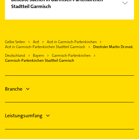
Gebäudereinigung
Stadtteil Garmisch
Kochel am See
Steuerberater
Steuerberater
Physikalische Therapie
Physikalische Therapie
Physiotherapie
Physiotherapie
Krankengymnastik
Gelbe Seiten
Arzt
Arzt in Garmisch-Partenkirchen
Krankengymnastik
Arzt in Garmisch-Partenkirchen Stadtteil Garmisch
Drechsler Martin Dr.med.
Klempner
Schreiner
Deutschland
Bayern
Garmisch-Partenkirchen
Gasinstallateur
Fensterbauer
Garmisch-Partenkirchen Stadtteil Garmisch
Sanitärinstallation
Fenster
Immobilien
Klempner
Gasinstallateur
Branche
Sanitärinstallation
Leistungsumfang