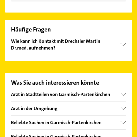
Häufige Fragen
Wie kann ich Kontakt mit Drechsler Martin
Dr.med. aufnehmen?
Es ist sehr einfach Kontakt mit Drechsler Martin
Dr.med. aufzunehmen. Einfach die passenden
Kontaktmöglichkeiten wie Adresse oder Mail in
unserem Kontaktdaten-Bereich auswählen. Hier
Was Sie auch interessieren könnte
finden Sie alle
Kontaktdaten
.
Arzt in Stadtteilen von Garmisch-Partenkirchen
Partenkirchen
Arzt in der Umgebung
Oberau Loisach
Beliebte Suchen in Garmisch-Partenkirchen
Murnau am Staffelsee
Putzfrau
Füssen
Beliebte Suchen in Garmisch-Partenkirchen