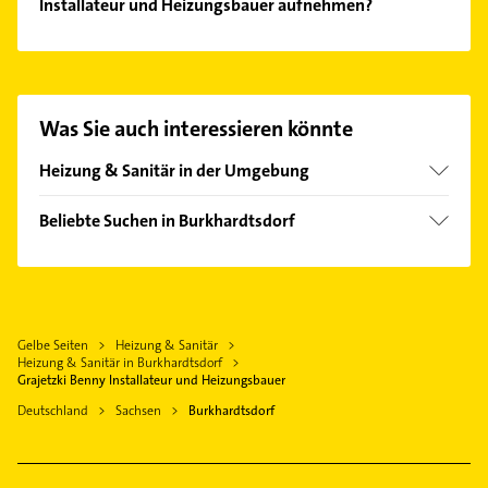
Installateur und Heizungsbauer aufnehmen?
Es ist sehr einfach Kontakt mit Grajetzki Benny
Installateur und Heizungsbauer aufzunehmen.
Einfach die passenden Kontaktmöglichkeiten wie
Adresse oder Mail in unserem Kontaktdaten-Bereich
Was Sie auch interessieren könnte
auswählen. Hier finden Sie alle
Kontaktdaten
.
Heizung & Sanitär in der Umgebung
Jahnsdorf /Erzgebirge
Beliebte Suchen in Burkhardtsdorf
Gelenau /Erzgebirge
Bauunternehmen
Neukirchen /Erzgebirge
Arzt
Thum
Klempner
Drebach
Gelbe Seiten
Heizung & Sanitär
Gasinstallateur
Chemnitz Sachsen
Heizung & Sanitär in Burkhardtsdorf
Sanitärinstallation
Grajetzki Benny Installateur und Heizungsbauer
Geyer
Gartenbau & Landschaftsbau
Deutschland
Sachsen
Burkhardtsdorf
Lugau /Erzgebirge
Physikalische Therapie
Zwönitz
Physiotherapie
Gersdorf