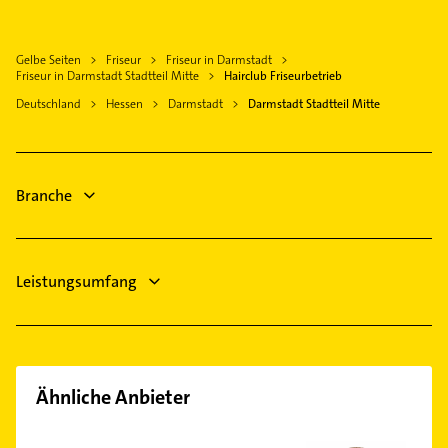
Roßdorf bei Darmstadt
Maler
West
Elektroinstallation
Ober-Ramstadt
Steuerberater
Wixhausen
Elektriker
Riedstadt
Gelbe Seiten
Friseur
Friseur in Darmstadt
Phoniatrie
Elektro Reparatur
Friseur in Darmstadt Stadtteil Mitte
Hairclub Friseurbetrieb
Seeheim-Jugenheim
Logopädie
Gartenbau & Landschaftsbau
Deutschland
Hessen
Darmstadt
Darmstadt Stadtteil Mitte
Groß-Gerau
Elektroinstallation
Heizung & Sanitär
Mörfelden-Walldorf
Elektriker
Lüftungsanlagen
Elektro Reparatur
Heizungsbauer
Branche
Bestatter
Heizung & Sanitär
Leistungsumfang
Ähnliche Anbieter