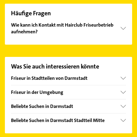
Häufige Fragen
Wie kann ich Kontakt mit Hairclub Friseurbetrieb
aufnehmen?
Es ist sehr einfach Kontakt mit Hairclub
Friseurbetrieb aufzunehmen. Einfach die passenden
Kontaktmöglichkeiten wie Adresse oder Mail in
unserem Kontaktdaten-Bereich auswählen. Hier
Was Sie auch interessieren könnte
finden Sie alle
Kontaktdaten
.
Friseur in Stadtteilen von Darmstadt
Arheilgen
Friseur in der Umgebung
Bessungen
Weiterstadt
Eberstadt
Beliebte Suchen in Darmstadt
Griesheim Hessen
Kranichstein
Steuerberater
Mühltal Hessen
Beliebte Suchen in Darmstadt Stadtteil Mitte
Nord
Bauunternehmen
Pfungstadt
Schreiner
Ost
Dachdecker