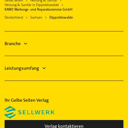
Gelbe Seiten
Heizung & Sanitär
Immobilienmakler
Tharandt
Heizung & Sanitär in Dippoldiswalde
Phoniatrie
KANO Wartungs- und Reparaturservice GmbH
Freital
Logopädie
Deutschland
Sachsen
Dippoldiswalde
Dohna
Dachdecker
Bobritzsch-Hilbersdorf
Klempner
Heidenau
Gasinstallateur
Branche
Sanitärinstallation
Leistungsumfang
Ihr Gelbe Seiten Verlag
Verlag kontaktieren