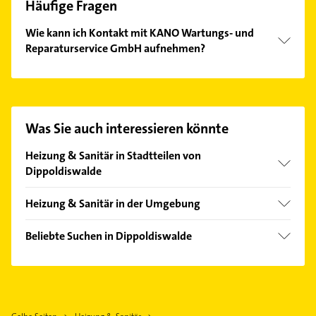
Häufige Fragen
Wie kann ich Kontakt mit KANO Wartungs- und
Reparaturservice GmbH aufnehmen?
Es ist sehr einfach Kontakt mit KANO Wartungs- und
Reparaturservice GmbH aufzunehmen. Einfach die
passenden Kontaktmöglichkeiten wie Adresse oder
Mail in unserem Kontaktdaten-Bereich auswählen.
Was Sie auch interessieren könnte
Hier finden Sie alle
Kontaktdaten
.
Heizung & Sanitär in Stadtteilen von
Dippoldiswalde
Reichstädt
Heizung & Sanitär in der Umgebung
Schmiedeberg
Rabenau
Beliebte Suchen in Dippoldiswalde
Kreischa
Bauunternehmen
Klingenberg
Bestatter
Glashütte
Immobilien
Bannewitz